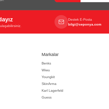
dayız
Destek E-Posta
bilgi@ceponya.com
laşabilirsiniz.
Markalar
Benks
Wiwu
Youngkit
SkinArma
Karl Lagerfeld
Guess