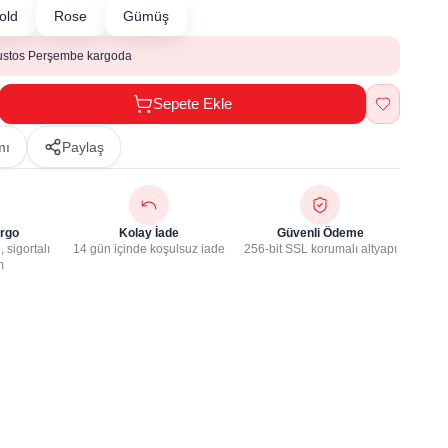
old
Rose
Gümüş
ustos Perşembe kargoda
Sepete Ekle
mı
Paylaş
rgo
Kolay İade
Güvenli Ödeme
 sigortalı
14 gün içinde koşulsuz iade
256-bit SSL korumalı altyapı
m