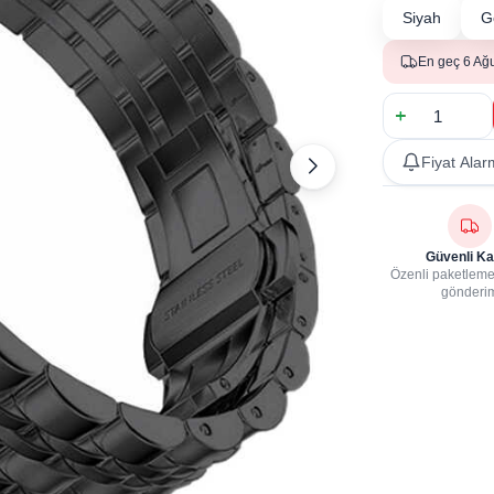
Siyah
G
En geç 6 Ağ
Fiyat Alar
Güvenli Ka
Özenli paketleme,
gönderi