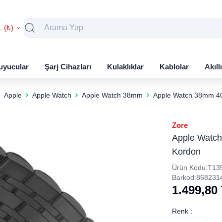
L (₺)
uyucular
Şarj Cihazları
Kulaklıklar
Kablolar
Akıll
Apple
Apple Watch
Apple Watch 38mm
Apple Watch 38mm 4
Zore
Apple Watc
Kordon
Ürün Kodu:
T13
Barkod:
868231
1.499,80
Renk :