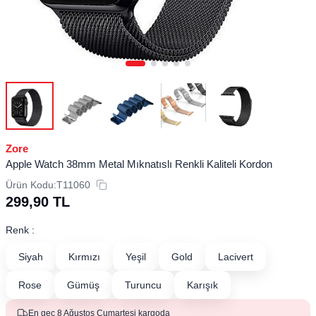
Zore
Apple Watch 38mm Metal Mıknatıslı Renkli Kaliteli Kordon
Ürün Kodu:
T11060
299,90
TL
Renk :
Siyah
Kırmızı
Yeşil
Gold
Lacivert
Rose
Gümüş
Turuncu
Karışık
En geç 8 Ağustos Cumartesi kargoda