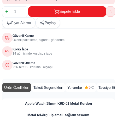
Sepete Ekle
Fiyat Alarmı
Paylaş
Güvenli Kargo
Özenli paketleme, sigortalı gönderim
Kolay İade
14 gün içinde koşulsuz iade
Güvenli Ödeme
256-bit SSL korumalı altyapı
Ürün Özellikleri
Taksit Seçenekleri
Yorumlar
Tavsiye Et
5
(0)
Apple Watch 38mm KRD-01 Metal Kordon
Metal tel-örgü işlemeli sağlam tasarım