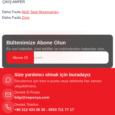
ÇIKIŞ AMPER
Daha Fazla
Akıllı Saat Aksesuarları
Daha Fazla
Zore
Bültenimize Abone Olun
En son haberler, özel teklifler ve indirimlerden haberdar olun.
Abone Ol
Size yardımcı olmak için buradayız
Sorularınız için bize e-posta veya telefonla her zaman
ulaşabilirsiniz.
Destek E-Posta
bilgi@ceponya.com
Destek Telefon
+90 312 434 36 36 - 0553 711 77 17