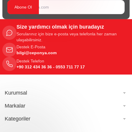
Abone Ol
Size yardımcı olmak için buradayız
Sorularınız için bize e-posta veya telefonla her zaman
ulaşabilirsiniz.
Destek E-Posta
bilgi@ceponya.com
Destek Telefon
+90 312 434 36 36 - 0553 711 77 17
Kurumsal
Markalar
Kategoriler