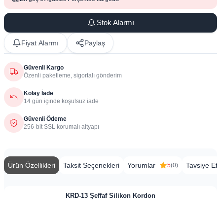
Stok Alarmı
Fiyat Alarmı
Paylaş
Güvenli Kargo
Özenli paketleme, sigortalı gönderim
Kolay İade
14 gün içinde koşulsuz iade
Güvenli Ödeme
256-bit SSL korumalı altyapı
Ürün Özellikleri
Taksit Seçenekleri
Yorumlar
Tavsiye Et
5
(0)
​​​KRD-13 Şeffaf Silikon Kordon