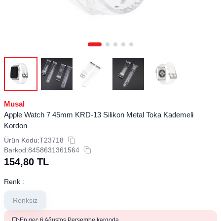
Musal
​​​Apple Watch 7 45mm KRD-13 Silikon Metal Toka Kademeli
Kordon
Ürün Kodu:
T23718
Barkod:
8458631361564
154,80
TL
Renk :
Renksiz
En geç 6 Ağustos Perşembe kargoda