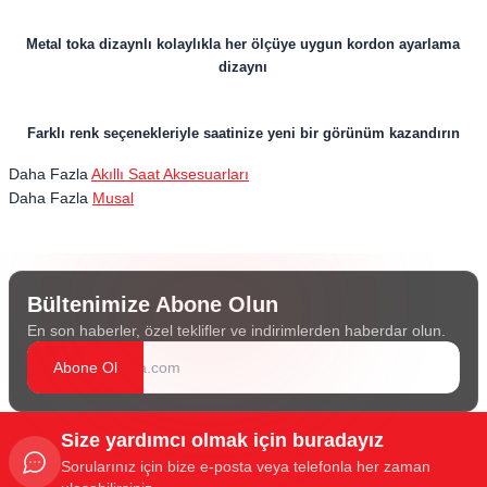
Metal toka dizaynlı kolaylıkla her ölçüye uygun kordon ayarlama
dizaynı
Farklı renk seçenekleriyle saatinize yeni bir görünüm kazandırın
Daha Fazla
Akıllı Saat Aksesuarları
Daha Fazla
Musal
Bültenimize Abone Olun
En son haberler, özel teklifler ve indirimlerden haberdar olun.
Abone Ol
Size yardımcı olmak için buradayız
Sorularınız için bize e-posta veya telefonla her zaman