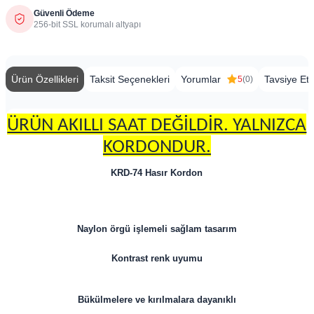
Güvenli Ödeme
256-bit SSL korumalı altyapı
Ürün Özellikleri
Taksit Seçenekleri
Yorumlar
Tavsiye Et
5
(0)
ÜRÜN AKILLI SAAT DEĞİLDİR. YALNIZCA
KORDONDUR.
KRD-74 Hasır Kordon
Naylon örgü işlemeli sağlam tasarım
Kontrast renk uyumu
Bükülmelere ve kırılmalara dayanıklı