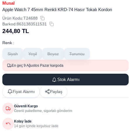
Musal
Apple Watch 7 45mm Renkli ​​​​KRD-74 Hasır Tokalı Kordon
Ürün Kodu:
T24688
Barkod:
8631383511531
244,80
TL
Renk :
Siyah
Yeşil
Beyaz
Turuncu
En geç 9 Ağustos Pazar kargoda
Stok Alarmı
Fiyat Alarmı
Paylaş
Güvenli Kargo
Özenli paketleme, sigortalı gönderim
Kolay İade
14 gün içinde koşulsuz iade