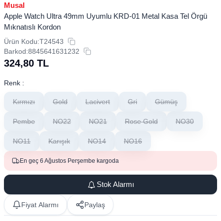
Musal
Apple Watch Ultra 49mm Uyumlu KRD-01 Metal Kasa Tel Örgü
Mıknatıslı Kordon
Ürün Kodu:
T24543
Barkod:
8845641631232
324,80
TL
Renk :
Kırmızı
Gold
Lacivert
Gri
Gümüş
Pembe
NO22
NO21
Rose Gold
NO30
NO11
Karışık
NO14
NO16
En geç 6 Ağustos Perşembe kargoda
Stok Alarmı
Fiyat Alarmı
Paylaş