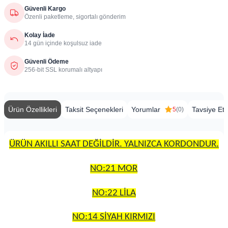
Güvenli Kargo
Özenli paketleme, sigortalı gönderim
Kolay İade
14 gün içinde koşulsuz iade
Güvenli Ödeme
256-bit SSL korumalı altyapı
Ürün Özellikleri
Taksit Seçenekleri
Yorumlar
Tavsiye Et
5
(0)
ÜRÜN AKILLI SAAT DEĞİLDİR. YALNIZCA KORDONDUR.
NO:21 MOR
NO:22 LİLA
NO:14 SİYAH KIRMIZI