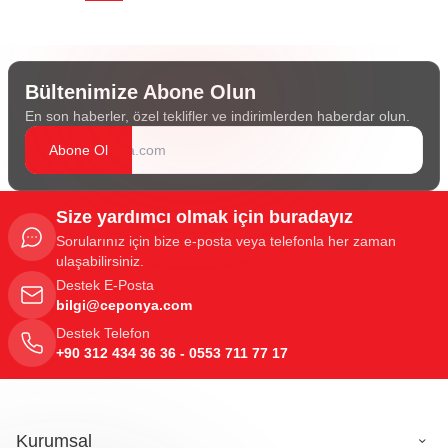
Bültenimize Abone Olun
En son haberler, özel teklifler ve indirimlerden haberdar olun.
Abone Ol
Size yardımcı olmak için buradayız
Sorularınız için bize e-posta veya telefonla her zaman
ulaşabilirsiniz.
Destek E-Posta
bilgi@ceponya.com
Destek Telefon
+90 312 434 36 36 - 0553 711 77 17
Kurumsal