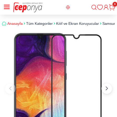
0
Giriş
Sepe
Anasayfa
Tüm Kategoriler
Kılıf ve Ekran Koruyucular
Samsun