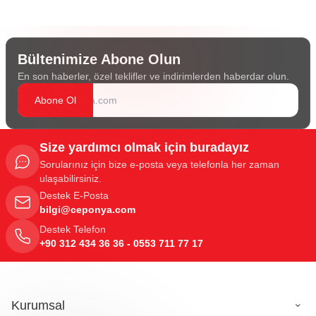
Bültenimize Abone Olun
En son haberler, özel teklifler ve indirimlerden haberdar olun.
Abone Ol
Size yardımcı olmak için buradayız
Sorularınız için bize e-posta veya telefonla her zaman
ulaşabilirsiniz.
Destek E-Posta
bilgi@ceponya.com
Destek Telefon
+90 312 434 36 36 - 0553 711 77 17
Kurumsal