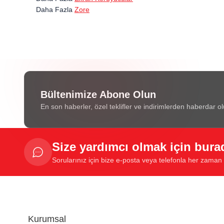
Daha Fazla
Zore
Bültenimize Abone Olun
En son haberler, özel teklifler ve indirimlerden haberdar ol
Size yardımcı olmak için bura
Sorularınız için bize e-posta veya telefonla her zaman u
Kurumsal