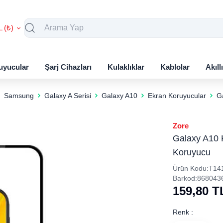
L (₺)
uyucular
Şarj Cihazları
Kulaklıklar
Kablolar
Akıll
Samsung
Galaxy A Serisi
Galaxy A10
Ekran Koruyucular
G
Zore
Galaxy A10 
Koruyucu
Ürün Kodu:
T14
Barkod:
868043
159,80
T
Renk :