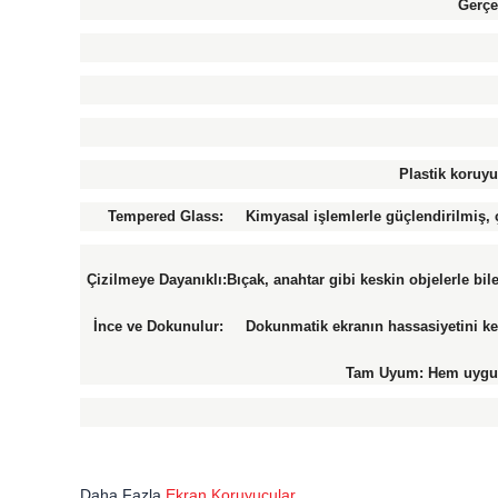
Gerçe
Plastik koruyu
Tempered Glass: Kimyasal işlemlerle güçlendirilmiş, ço
Çizilmeye Dayanıklı:Bıçak, anahtar gibi keskin objelerle bi
İnce ve Dokunulur: Dokunmatik ekranın hassasiyetini kesin
Tam Uyum: Hem uygula
Daha Fazla
Ekran Koruyucular