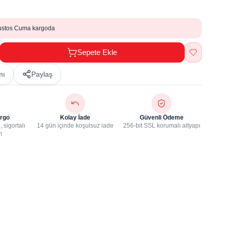
ustos Cuma kargoda
Sepete Ekle
mı
Paylaş
rgo
Kolay İade
Güvenli Ödeme
 sigortalı
14 gün içinde koşulsuz iade
256-bit SSL korumalı altyapı
m