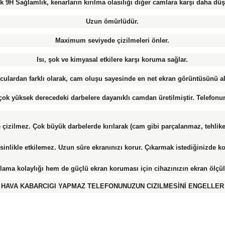
k 9H Sağlamlık, kenarların kırılma olasılığı diğer camlara karşı daha düş
Uzun ömürlüdür.
Maximum seviyede çizilmeleri önler.
Isı, şok ve kimyasal etkilere karşı koruma sağlar.
culardan farklı olarak, cam oluşu sayesinde en net ekran görüntüsünü a
k yüksek derecedeki darbelere dayanıklı camdan üretilmiştir. Telefonun
le çizilmez. Çok büyük darbelerde kırılarak (cam gibi parçalanmaz, tehl
likle etkilemez. Uzun süre ekranınızı korur. Çıkarmak istediğinizde kol
ma kolaylığı hem de güçlü ekran koruması için cihazınızın ekran ölçü
HAVA KABARCIGI YAPMAZ TELEFONUNUZUN CIZILMESİNİ ENGELLER