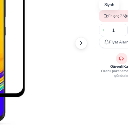
Siyah
En geç 7 Ağ
Fiyat Alar
Güvenli Ka
Özenli paketleme,
gönderi