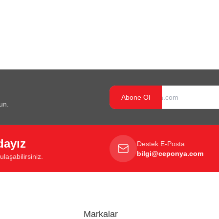
Abone Ol
un.
dayız
Destek E-Posta
bilgi@ceponya.com
laşabilirsiniz.
Markalar