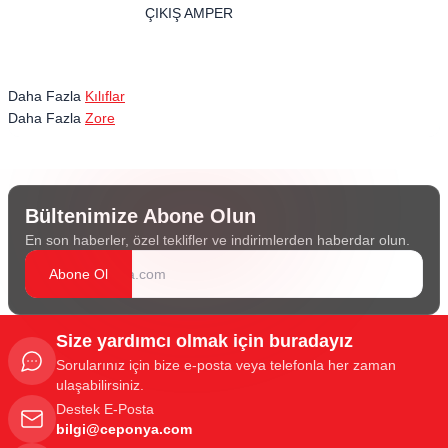
ÇIKIŞ AMPER
Daha Fazla
Kılıflar
Daha Fazla
Zore
Bültenimize Abone Olun
En son haberler, özel teklifler ve indirimlerden haberdar olun.
Abone Ol
Size yardımcı olmak için buradayız
Sorularınız için bize e-posta veya telefonla her zaman
ulaşabilirsiniz.
Destek E-Posta
bilgi@ceponya.com