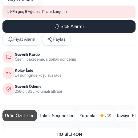
En geç 9 Ağustos Pazar kargoda
Stok Alarmı
Fiyat Alarmı
Paylaş
Güvenli Kargo
Özenli paketleme, sigortalı gönderim
Kolay İade
14 gün içinde koşulsuz iade
Güvenli Ödeme
256-bit SSL korumalı altyapı
Ürün Özellikleri
Taksit Seçenekleri
Yorumlar
Tavsiye Et
5
(0)
TİO SİLİKON