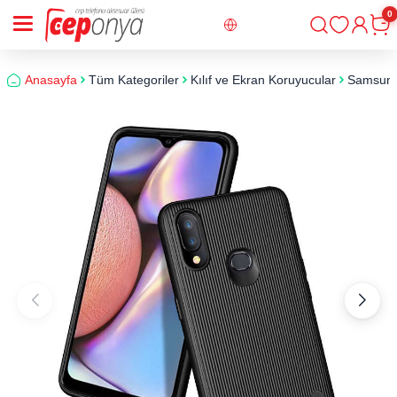
0
Giriş
Sepe
Anasayfa
Tüm Kategoriler
Kılıf ve Ekran Koruyucular
Samsun