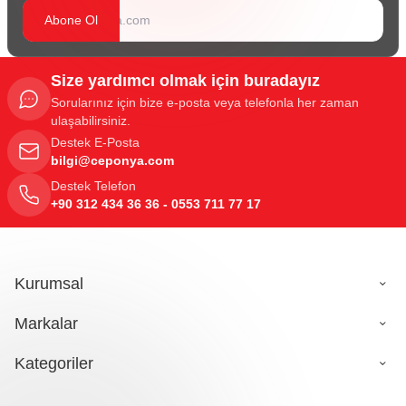
Abone Ol
Size yardımcı olmak için buradayız
Sorularınız için bize e-posta veya telefonla her zaman
ulaşabilirsiniz.
Destek E-Posta
bilgi@ceponya.com
Destek Telefon
+90 312 434 36 36 - 0553 711 77 17
Kurumsal
Markalar
Kategoriler