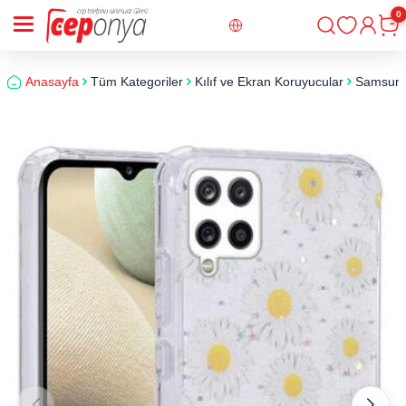
0
Giriş
Sepe
Anasayfa
Tüm Kategoriler
Kılıf ve Ekran Koruyucular
Samsun