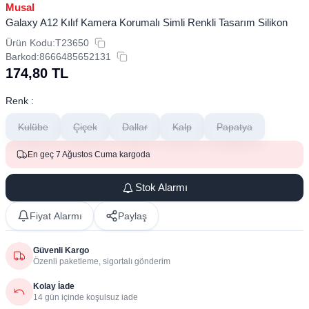
Musal
Galaxy A12 Kılıf Kamera Korumalı Simli Renkli Tasarım Silikon
Ürün Kodu:
T23650
Barkod:
8666485652131
174,80
TL
Renk :
Kulübe
Çiçek
Dallar
Kalp
Papatya
En geç 7 Ağustos Cuma kargoda
Stok Alarmı
Fiyat Alarmı
Paylaş
Güvenli Kargo
Özenli paketleme, sigortalı gönderim
Kolay İade
14 gün içinde koşulsuz iade