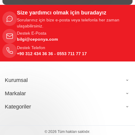
Size yardımcı olmak için buradayız
Sorularınız için bize e-posta veya telefonla her zaman
ulaşabilirsiniz.
Destek E-Posta
bilgi@ceponya.com
Destek Telefon
+90 312 434 36 36 - 0553 711 77 17
Kurumsal
Markalar
Kategoriler
© 2026 Tüm hakları saklıdır.