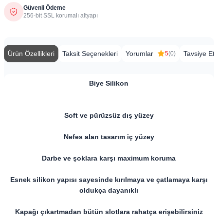
Güvenli Ödeme
256-bit SSL korumalı altyapı
Ürün Özellikleri
Taksit Seçenekleri
Yorumlar
Tavsiye Et
5
(0)
Biye Silikon
​​Soft ve pürüzsüz dış yüzey
Nefes alan tasarım iç yüzey
Darbe ve şoklara karşı maximum koruma
Esnek silikon yapısı sayesinde kırılmaya ve çatlamaya karşı
oldukça dayanıklı
Kapağı çıkartmadan bütün slotlara rahatça erişebilirsiniz