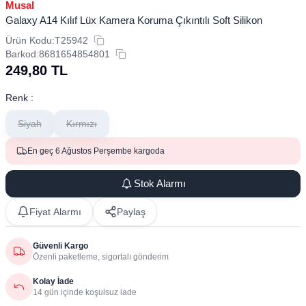
Musal
Galaxy A14 Kılıf Lüx Kamera Koruma Çıkıntılı Soft Silikon
Ürün Kodu:
T25942
Barkod:
8681654854801
249,80
TL
Renk :
Siyah
Kırmızı
En geç 6 Ağustos Perşembe kargoda
Stok Alarmı
Fiyat Alarmı
Paylaş
Güvenli Kargo
Özenli paketleme, sigortalı gönderim
Kolay İade
14 gün içinde koşulsuz iade