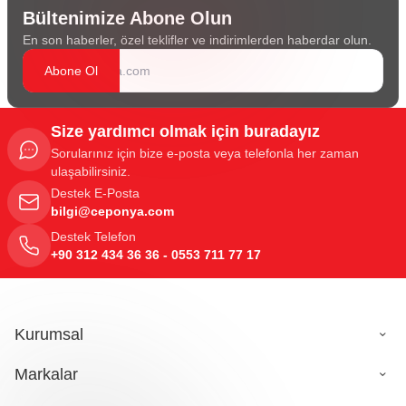
Bültenimize Abone Olun
En son haberler, özel teklifler ve indirimlerden haberdar olun.
Abone Ol
Size yardımcı olmak için buradayız
Sorularınız için bize e-posta veya telefonla her zaman
ulaşabilirsiniz.
Destek E-Posta
bilgi@ceponya.com
Destek Telefon
+90 312 434 36 36 - 0553 711 77 17
Kurumsal
Markalar