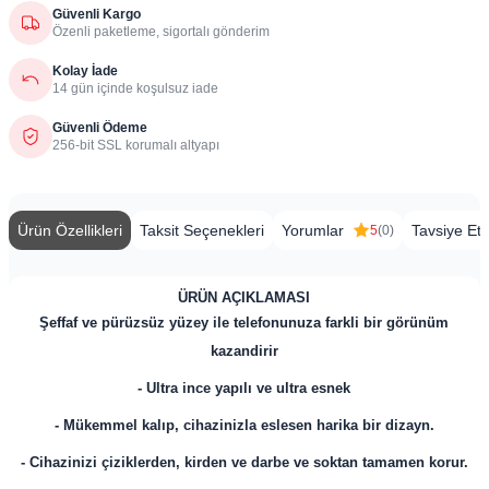
Güvenli Kargo
Özenli paketleme, sigortalı gönderim
Kolay İade
14 gün içinde koşulsuz iade
Güvenli Ödeme
256-bit SSL korumalı altyapı
Ürün Özellikleri
Taksit Seçenekleri
Yorumlar
Tavsiye Et
5
(0)
ÜRÜN AÇIKLAMASI
Şeffaf ve pürüzsüz yüzey ile telefonunuza farkli bir görünüm
kazandirir
- Ultra ince yapılı ve ultra esnek
- Mükemmel kalıp, cihazinizla eslesen harika bir dizayn.
- Cihazinizi çiziklerden, kirden ve darbe ve soktan tamamen korur.