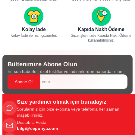
Kolay İade
Kapıda Nakit Ödeme
Kolay İade ile hızlı çözümler.
Siparişlerinizde Kapıda Nakit Ödeme
kullanabilirsiniz.
Bültenimize Abone Olun
En son haberler, özel teklifler ve indirimlerden haberdar olun.
Abone Ol
Size yardımcı olmak için buradayız
Sorularınız için bize e-posta veya telefonla her zaman
ulaşabilirsiniz.
Destek E-Posta
bilgi@ceponya.com