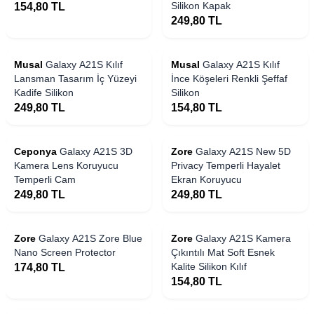
Silikon Kapak
154,80
TL
249,80
TL
Musal
Galaxy A21S Kılıf
Musal
Galaxy A21S Kılıf
Lansman Tasarım İç Yüzeyi
İnce Köşeleri Renkli Şeffaf
Kadife Silikon
Silikon
249,80
TL
154,80
TL
Ceponya
Galaxy A21S 3D
Zore
Galaxy A21S New 5D
Kamera Lens Koruyucu
Privacy Temperli Hayalet
Temperli Cam
Ekran Koruyucu
249,80
TL
249,80
TL
Zore
Galaxy A21S Zore Blue
Zore
Galaxy A21S Kamera
Nano Screen Protector
Çıkıntılı Mat Soft Esnek
Kalite Silikon Kılıf
174,80
TL
154,80
TL