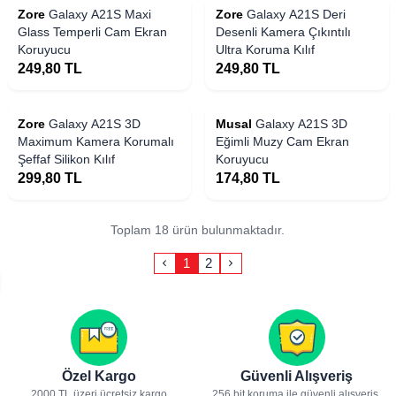
Zore
Galaxy A21S Maxi
Zore
Galaxy A21S Deri
Glass Temperli Cam Ekran
Desenli Kamera Çıkıntılı
Koruyucu
Ultra Koruma Kılıf
249,80
TL
249,80
TL
Yakında Stoklarda
Zore
Galaxy A21S 3D
Musal
Galaxy A21S 3D
Maximum Kamera Korumalı
Eğimli Muzy Cam Ekran
Şeffaf Silikon Kılıf
Koruyucu
299,80
TL
174,80
TL
Toplam 18 ürün bulunmaktadır.
1
2
Özel Kargo
Güvenli Alışveriş
2000 TL üzeri ücretsiz kargo
256 bit koruma ile güvenli alışveriş.