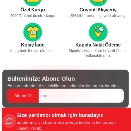
Özel Kargo
Güvenli Alışveriş
2000 TL üzeri ücretsiz kargo
256 bit koruma ile güvenli alışveriş.
Kolay İade
Kapıda Nakit Ödeme
Kolay İade ile hızlı çözümler.
Siparişlerinizde Kapıda Nakit Ödeme
kullanabilirsiniz.
Bültenimize Abone Olun
En son haberler, özel teklifler ve indirimlerden haberdar olun.
Abone Ol
Size yardımcı olmak için buradayız
Sorularınız için bize e-posta veya telefonla her zaman
ulaşabilirsiniz.