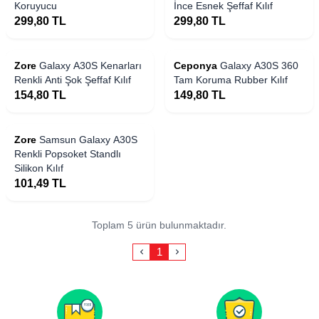
Koruyucu
İnce Esnek Şeffaf Kılıf
299,80
TL
299,80
TL
Yakında Stoklarda
Zore
Galaxy A30S Kenarları
Ceponya
Galaxy A30S 360
Renkli Anti Şok Şeffaf Kılıf
Tam Koruma Rubber Kılıf
154,80
TL
149,80
TL
 Stoklarda
Zore
Samsun Galaxy A30S
Renkli Popsoket Standlı
Silikon Kılıf
101,49
TL
Toplam 5 ürün bulunmaktadır.
1