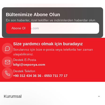
Bültenimize Abone Olun
En son haberler, özel teklifler ve indirimlerden haberdar olun.
Abone Ol
Size yardımcı olmak için buradayız
Sorularınız için bize e-posta veya telefonla her zaman
ulaşabilirsiniz.
Destek E-Posta
bilgi@ceponya.com
Destek Telefon
+90 312 434 36 36 - 0553 711 77 17
Kurumsal