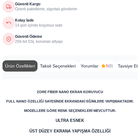
Güvenli Kargo
Özenli paketleme, sigortalı gönderim
Kolay İade
14 gün içinde koşulsuz iade
Güvenli Ödeme
256-bit SSL korumalı altyapı
Ürün Özellikleri
Taksit Seçenekleri
Yorumlar
Tavsiye Et
5
(0)
ZORE FİBER NANO EKRAN KORUYUCU
FULL NANO ÖZELLİĞİ SAYESİNDE EKRANDAKİ EĞİMLERE YAPIŞMAKTADIR.
MODELLERE GÖRE RENK SEÇENEKLERİ MEVCUTTUR.
ULTRA ESNEK
ÜST DÜZEY EKRANA YAPIŞMA ÖZELLİĞİ