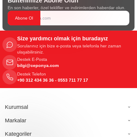
Bültenimize Abone Olun
En son haberler, özel teklifler ve indirimlerden haberdar olun.
Abone Ol
Size yardımcı olmak için buradayız
Sorularınız için bize e-posta veya telefonla her zaman
ulaşabilirsiniz.
Destek E-Posta
bilgi@ceponya.com
Destek Telefon
+90 312 434 36 36 - 0553 711 77 17
Kurumsal
Markalar
Kategoriler