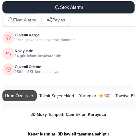
Stok Alarmı
Fiyat Alarmı
Paylaş
Güvenli Kargo
Özenli paketleme, sigortalı gönderim
Kolay İade
14 gün içinde koşulsuz iade
Güvenli Ödeme
256-bit SSL korumalı altyapı
Ürün Özellikleri
Taksit Seçenekleri
Yorumlar
Tavsiye Et
5
(0)
3D Muzy Temperli Cam Ekran Koruyucu
Kenar kısımları 3D kavisli tasarıma sahiptir