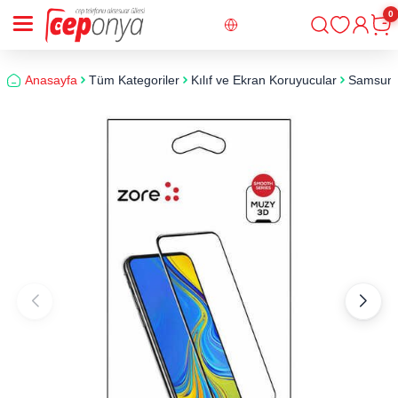
0
Giriş
Sepe
Anasayfa
Tüm Kategoriler
Kılıf ve Ekran Koruyucular
Samsun