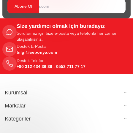
Abone Ol
Size yardımcı olmak için buradayız
Sorularınız için bize e-posta veya telefonla her zaman
ulaşabilirsiniz.
Destek E-Posta
bilgi@ceponya.com
Destek Telefon
+90 312 434 36 36 - 0553 711 77 17
Kurumsal
Markalar
Kategoriler