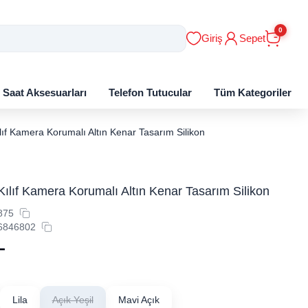
0
Giriş
Sepet
ı Saat Aksesuarları
Telefon Tutucular
Tüm Kategoriler
lıf Kamera Korumalı Altın Kenar Tasarım Silikon
ılıf Kamera Korumalı Altın Kenar Tasarım Silikon
875
6846802
L
Lila
Açık Yeşil
Mavi Açık