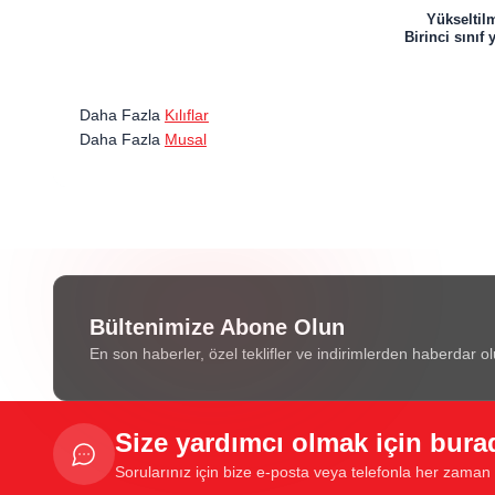
Yükseltilm
Birinci sını
Daha Fazla
Kılıflar
Daha Fazla
Musal
Bültenimize Abone Olun
En son haberler, özel teklifler ve indirimlerden haberdar ol
Size yardımcı olmak için bura
Sorularınız için bize e-posta veya telefonla her zaman u