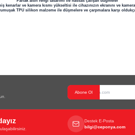
Parlak altın rengi tasarımı ile hassas çalışan düğmeler
iş kenarlar ve kamera kısmı yükseltisi ile cihazınızın ekranını ve kamer
f yumuşak TPU silikon malzeme ile düşmelere ve çarpmalara karşı oldukça
Abone Ol
un.
dayız
Destek E-Posta
bilgi@ceponya.com
laşabilirsiniz.