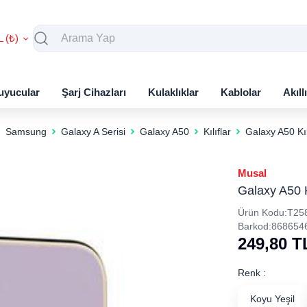
L (₺)
uyucular
Şarj Cihazları
Kulaklıklar
Kablolar
Akıll
Samsung
Galaxy A Serisi
Galaxy A50
Kılıflar
Galaxy A50 Kı
Musal
Galaxy A50 K
Ürün Kodu:
T25
Barkod:
868654
249,80
T
Renk :
Koyu Yeşil