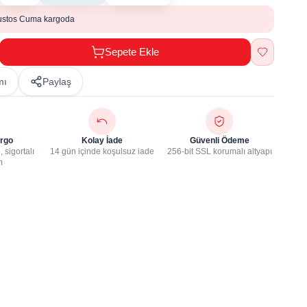
ustos Cuma kargoda
Sepete Ekle
mı
Paylaş
rgo
Kolay İade
Güvenli Ödeme
 sigortalı
14 gün içinde koşulsuz iade
256-bit SSL korumalı altyapı
m