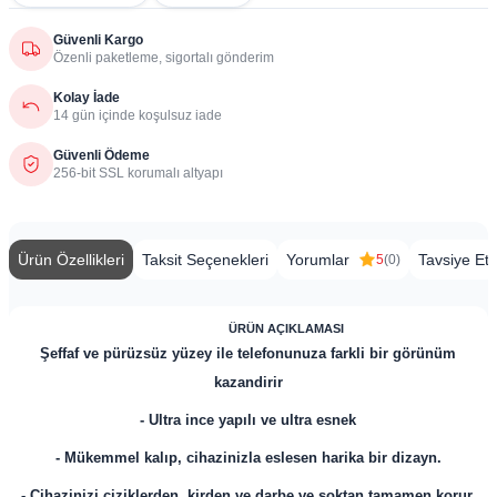
Güvenli Kargo
Özenli paketleme, sigortalı gönderim
Kolay İade
14 gün içinde koşulsuz iade
Güvenli Ödeme
256-bit SSL korumalı altyapı
Ürün Özellikleri
Taksit Seçenekleri
Yorumlar
Tavsiye Et
5
(0)
​
ÜRÜN AÇIKLAMASI
Şeffaf ve pürüzsüz yüzey ile telefonunuza farkli bir görünüm
kazandirir
- Ultra ince yapılı ve ultra esnek
- Mükemmel kalıp, cihazinizla eslesen harika bir dizayn.
- Cihazinizi çiziklerden, kirden ve darbe ve soktan tamamen korur.