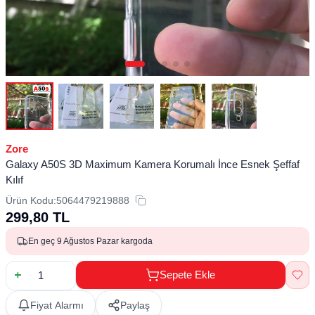
Zore
Galaxy A50S 3D Maximum Kamera Korumalı İnce Esnek Şeffaf
Kılıf
Ürün Kodu:
5064479219888
299,80
TL
En geç 9 Ağustos Pazar kargoda
Sepete Ekle
Fiyat Alarmı
Paylaş