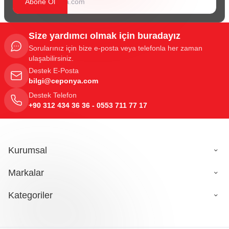
Abone Ol
Size yardımcı olmak için buradayız
Sorularınız için bize e-posta veya telefonla her zaman
ulaşabilirsiniz.
Destek E-Posta
bilgi@ceponya.com
Destek Telefon
+90 312 434 36 36 - 0553 711 77 17
Kurumsal
Markalar
Kategoriler