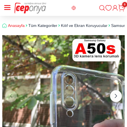
0
Giriş
Sepe
Anasayfa
Tüm Kategoriler
Kılıf ve Ekran Koruyucular
Samsun