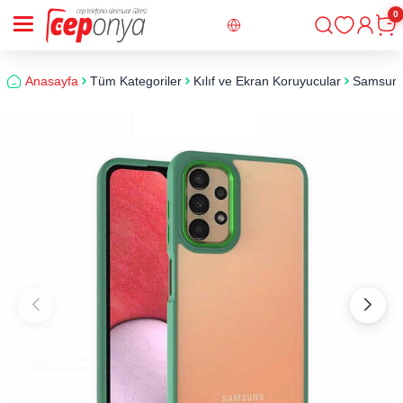
0
Giriş
Sepe
Anasayfa
Tüm Kategoriler
Kılıf ve Ekran Koruyucular
Samsun