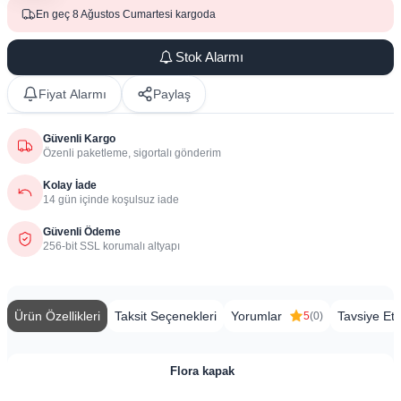
En geç 8 Ağustos Cumartesi kargoda
Stok Alarmı
Fiyat Alarmı
Paylaş
Güvenli Kargo
Özenli paketleme, sigortalı gönderim
Kolay İade
14 gün içinde koşulsuz iade
Güvenli Ödeme
256-bit SSL korumalı altyapı
Ürün Özellikleri
Taksit Seçenekleri
Yorumlar
Tavsiye Et
5
(0)
Flora kapak