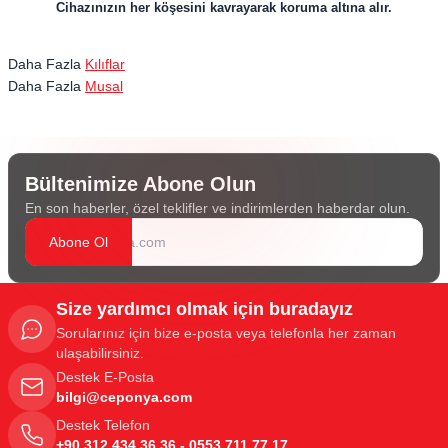
​​​​​​​Cihazınızın her köşesini kavrayarak koruma altına alır.
Daha Fazla
Kılıflar
Daha Fazla
Musal
Bültenimize Abone Olun
En son haberler, özel teklifler ve indirimlerden haberdar olun.
Abone Ol
Size yardımcı olmak için buradayız
Sorularınız için bize e-posta veya telefonla her zaman
ulaşabilirsiniz.
Destek E-Posta
bilgi@ceponya.com
Destek Telefon
+90 312 434 36 36 - 0553 711 77 17