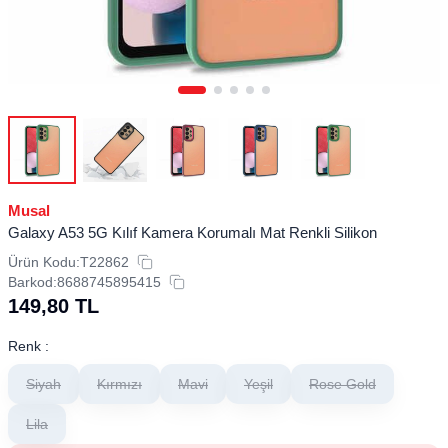
Musal
Galaxy A53 5G Kılıf Kamera Korumalı Mat Renkli Silikon
Ürün Kodu:
T22862
Barkod:
8688745895415
149,80
TL
Renk :
Siyah
Kırmızı
Mavi
Yeşil
Rose Gold
Lila