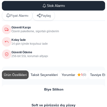
Stok Alarmı
Fiyat Alarmı
Paylaş
Güvenli Kargo
Özenli paketleme, sigortalı gönderim
Kolay İade
14 gün içinde koşulsuz iade
Güvenli Ödeme
256-bit SSL korumalı altyapı
Ürün Özellikleri
Taksit Seçenekleri
Yorumlar
Tavsiye Et
5
(0)
Biye Silikon
​​Soft ve pürüzsüz dış yüzey