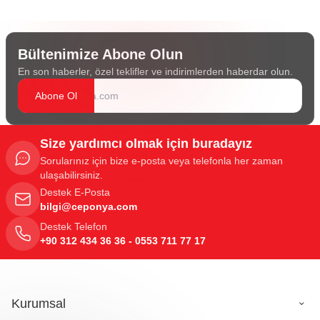
Bültenimize Abone Olun
En son haberler, özel teklifler ve indirimlerden haberdar olun.
Abone Ol
Size yardımcı olmak için buradayız
Sorularınız için bize e-posta veya telefonla her zaman
ulaşabilirsiniz.
Destek E-Posta
bilgi@ceponya.com
Destek Telefon
+90 312 434 36 36 - 0553 711 77 17
Kurumsal