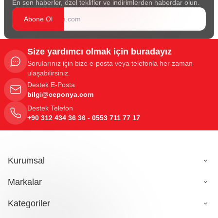
En son haberler, özel teklifler ve indirimlerden haberdar olun.
Abone Ol
Size yardımcı olmak için buradayız
Sorularınız için bize e-posta veya telefonla her zaman
ulaşabilirsiniz.
Destek E-Posta
bilgi@ceponya.com
Destek Telefon
+90 312 434 36 36 - 0553 711 77 17
Kurumsal
Markalar
Kategoriler