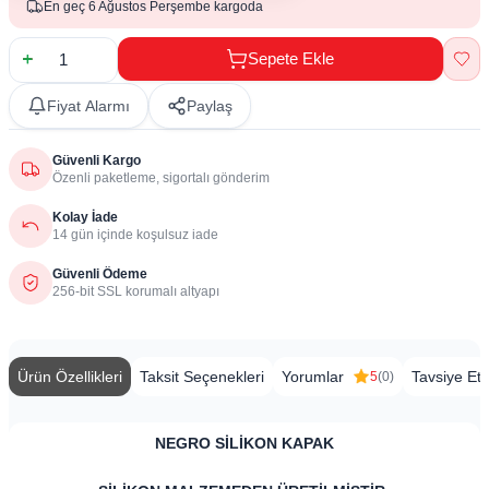
En geç 6 Ağustos Perşembe kargoda
Sepete Ekle
Fiyat Alarmı
Paylaş
Güvenli Kargo
Özenli paketleme, sigortalı gönderim
Kolay İade
14 gün içinde koşulsuz iade
Güvenli Ödeme
256-bit SSL korumalı altyapı
Ürün Özellikleri
Taksit Seçenekleri
Yorumlar
Tavsiye Et
5
(0)
​NEGRO SİLİKON KAPAK