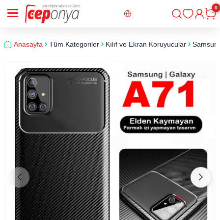
0
Giriş
Sepe
Anasayfa
Tüm Kategoriler
Kılıf ve Ekran Koruyucular
Samsun