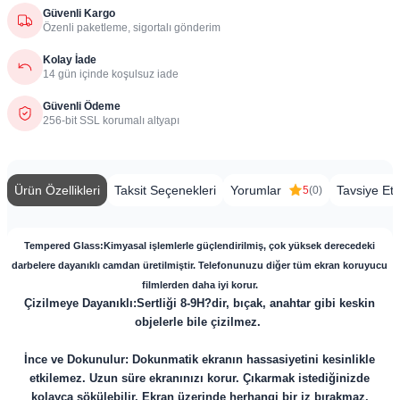
Güvenli Kargo
Özenli paketleme, sigortalı gönderim
Kolay İade
14 gün içinde koşulsuz iade
Güvenli Ödeme
256-bit SSL korumalı altyapı
Ürün Özellikleri
Taksit Seçenekleri
Yorumlar
Tavsiye Et
5
(0)
​​Tempered Glass:Kimyasal işlemlerle güçlendirilmiş, çok yüksek derecedeki
darbelere dayanıklı camdan üretilmiştir. Telefonunuzu diğer tüm ekran koruyucu
filmlerden daha iyi korur.
Çizilmeye Dayanıklı:Sertliği 8-9H?dir, bıçak, anahtar gibi keskin
objelerle bile çizilmez.
İnce ve Dokunulur: Dokunmatik ekranın hassasiyetini kesinlikle
etkilemez. Uzun süre ekranınızı korur. Çıkarmak istediğinizde
kolayca sökülebilir. Ekran üzerinde herhangi bir iz bırakmaz.