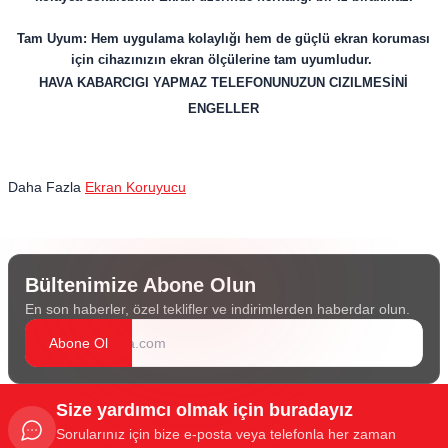
Tam Uyum: Hem uygulama kolaylığı hem de güçlü ekran koruması
için cihazınızın ekran ölçülerine tam uyumludur.
HAVA KABARCIGI YAPMAZ TELEFONUNUZUN CIZILMESİNİ
ENGELLER
Daha Fazla
Ekran Koruyucu
Bültenimize Abone Olun
En son haberler, özel teklifler ve indirimlerden haberdar olun.
Abone Ol
Size yardımcı olmak için buradayız
Sorularınız için bize e-posta veya telefonla her zaman