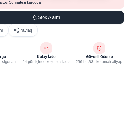
ustos Cumartesi kargoda
Stok Alarmı
mı
Paylaş
rgo
Kolay İade
Güvenli Ödeme
 sigortalı
14 gün içinde koşulsuz iade
256-bit SSL korumalı altyapı
m