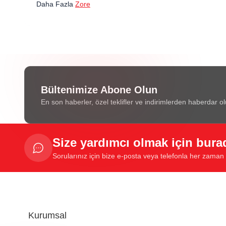
Daha Fazla
Zore
Bültenimize Abone Olun
En son haberler, özel teklifler ve indirimlerden haberdar ol
Size yardımcı olmak için bura
Sorularınız için bize e-posta veya telefonla her zaman u
Kurumsal