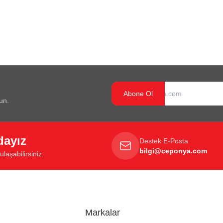
Abone Ol
un.
dayız
Destek E-Posta
bilgi@ceponya.com
laşabilirsiniz.
Markalar