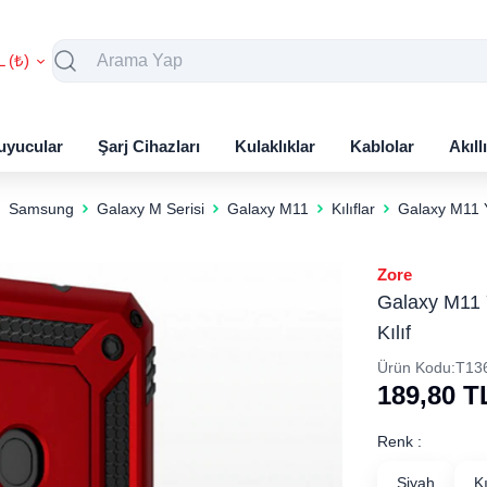
L (₺)
uyucular
Şarj Cihazları
Kulaklıklar
Kablolar
Akıll
Samsung
Galaxy M Serisi
Galaxy M11
Kılıflar
Galaxy M11 Y
Zore
Galaxy M11 
Kılıf
Ürün Kodu:
T13
189,80
T
Renk :
Siyah
K