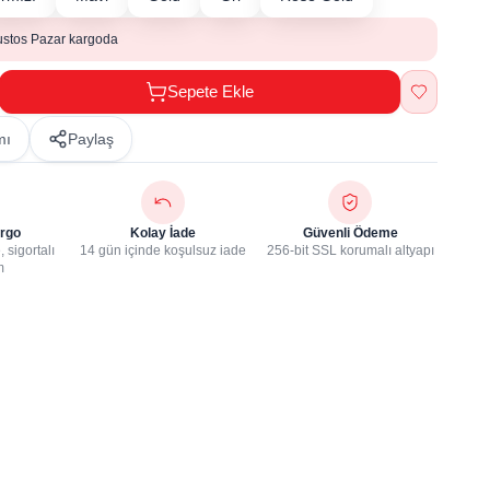
ustos Pazar kargoda
Sepete Ekle
mı
Paylaş
rgo
Kolay İade
Güvenli Ödeme
 sigortalı
14 gün içinde koşulsuz iade
256-bit SSL korumalı altyapı
m