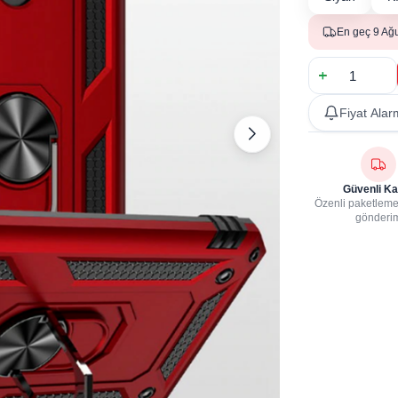
En geç 9 Ağ
Fiyat Alar
Güvenli Ka
Özenli paketleme,
gönderi