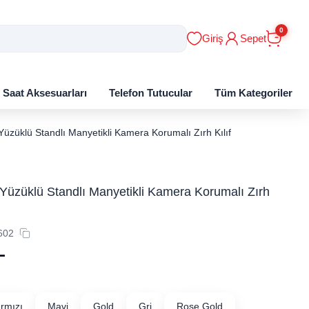
0
Giriş
Sepet
ı Saat Aksesuarları
Telefon Tutucular
Tüm Kategoriler
üzüklü Standlı Manyetikli Kamera Korumalı Zırh Kılıf
Yüzüklü Standlı Manyetikli Kamera Korumalı Zırh
602
L
ırmızı
Mavi
Gold
Gri
Rose Gold