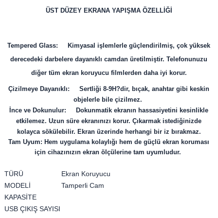
ÜST DÜZEY EKRANA YAPIŞMA ÖZELLİĞİ
Tempered Glass: Kimyasal işlemlerle güçlendirilmiş, çok yüksek
derecedeki darbelere dayanıklı camdan üretilmiştir. Telefonunuzu
diğer tüm ekran koruyucu filmlerden daha iyi korur.
Çizilmeye Dayanıklı: Sertliği 8-9H?dir, bıçak, anahtar gibi keskin
objelerle bile çizilmez.
İnce ve Dokunulur: Dokunmatik ekranın hassasiyetini kesinlikle
etkilemez. Uzun süre ekranınızı korur. Çıkarmak istediğinizde
kolayca sökülebilir. Ekran üzerinde herhangi bir iz bırakmaz.
Tam Uyum: Hem uygulama kolaylığı hem de güçlü ekran koruması
için cihazınızın ekran ölçülerine tam uyumludur.
TÜRÜ
Ekran Koruyucu
MODELİ
Tamperli Cam
KAPASİTE
USB ÇIKIŞ SAYISI