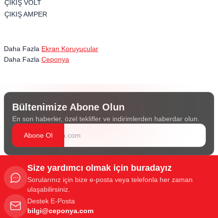
ÇIKIŞ VOLT
ÇIKIŞ AMPER
Daha Fazla
Ekran Koruyucular
Daha Fazla
Ceponya
Bültenimize Abone Olun
En son haberler, özel teklifler ve indirimlerden haberdar olun.
Abone Ol
Size yardımcı olmak için buradayız
Sorularınız için bize e-posta veya telefonla her zaman
ulaşabilirsiniz.
Destek E-Posta
bilgi@ceponya.com