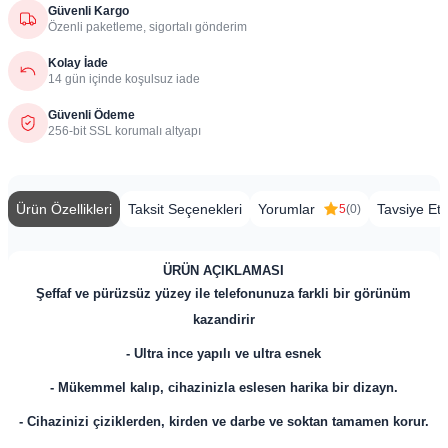
Güvenli Kargo
Özenli paketleme, sigortalı gönderim
Kolay İade
14 gün içinde koşulsuz iade
Güvenli Ödeme
256-bit SSL korumalı altyapı
Ürün Özellikleri
Taksit Seçenekleri
Yorumlar
Tavsiye Et
5
(0)
ÜRÜN AÇIKLAMASI
Şeffaf ve pürüzsüz yüzey ile telefonunuza farkli bir görünüm
kazandirir
- Ultra ince yapılı ve ultra esnek
- Mükemmel kalıp, cihazinizla eslesen harika bir dizayn.
- Cihazinizi çiziklerden, kirden ve darbe ve soktan tamamen korur.