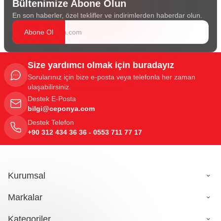
Bültenimize Abone Olun
En son haberler, özel teklifler ve indirimlerden haberdar olun.
Abone Ol
Size yardımcı olmak için buradayız
Sorularınız için bize e-posta veya telefonla her zaman
ulaşabilirsiniz.
Destek E-Posta
bilgi@ceponya.com
Destek Telefon
+90 312 434 36 36 - 0553 711 77 17
Kurumsal
Markalar
Kategoriler