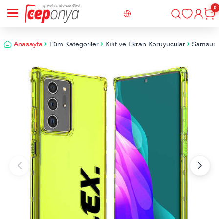
0
Giriş
Sepe
Anasayfa
Tüm Kategoriler
Kılıf ve Ekran Koruyucular
Samsun