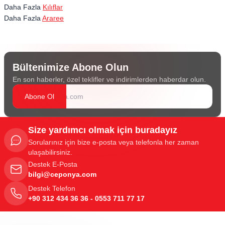
Daha Fazla
Kılıflar
Daha Fazla
Araree
Bültenimize Abone Olun
En son haberler, özel teklifler ve indirimlerden haberdar olun.
Abone Ol
Size yardımcı olmak için buradayız
Sorularınız için bize e-posta veya telefonla her zaman
ulaşabilirsiniz.
Destek E-Posta
bilgi@ceponya.com
Destek Telefon
+90 312 434 36 36 - 0553 711 77 17