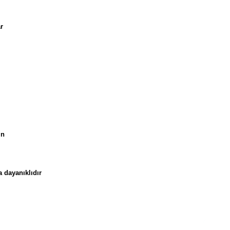
r
in
 dayanıklıdır