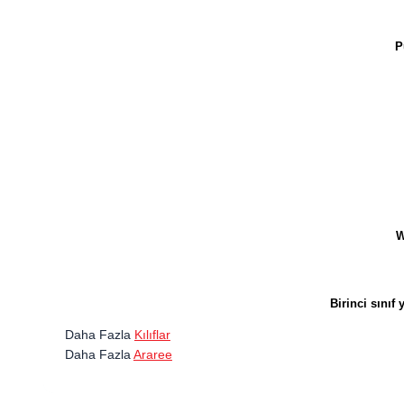
P
W
Birinci sını
Daha Fazla
Kılıflar
Daha Fazla
Araree