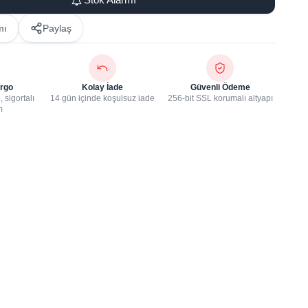
mı
Paylaş
rgo
Kolay İade
Güvenli Ödeme
 sigortalı
14 gün içinde koşulsuz iade
256-bit SSL korumalı altyapı
m