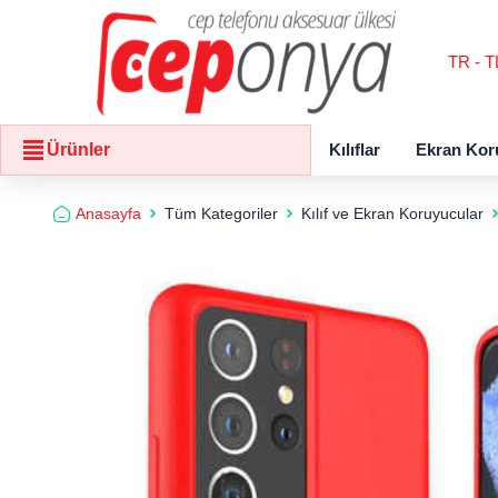
TR - T
Kılıflar
Ekran Kor
Ürünler
Anasayfa
Tüm Kategoriler
Kılıf ve Ekran Koruyucular