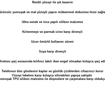
Renkli yüzeyi ile şık tasarım
ürüzsüz yumuşak ve m
at yüzeyli yapısı mükemmel dokunma hissi sağla
Ultra esnek ve ince yapılı silikon malzeme
Kirlenmeye ve parmak izine karşı dirençli
Uzun ömürlü kullanım süresi
Suya karşı dirençli
ireless şarj esnasında kılıfınız takılı iken engel olmadan kolayca şarj ed
Telefonun tüm gövdesini kaplar ve günlük çiziklerden cihazınızı korur
Yüzeyi lekelere karşı kolayca silinebilen yapıya sahiptir
f yumuşak TPU silikon malzeme ile düşmelere ve çarpmalara karşı oldukça