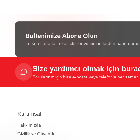
Bültenimize Abone Olun
En son haberler, özel teklifler ve indirimlerden haberdar ol
Size yardımcı olmak için bura
Sorularınız için bize e-posta veya telefonla her zaman u
Kurumsal
Hakkımızda
Gizlilik ve Güvenlik