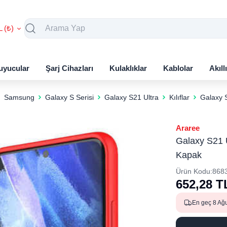
L (₺)
uyucular
Şarj Cihazları
Kulaklıklar
Kablolar
Akıll
Samsung
Galaxy S Serisi
Galaxy S21 Ultra
Kılıflar
Galaxy S
Araree
Galaxy S21 Ul
Kapak
Ürün Kodu:
868
652,28
T
En geç 8 Ağ