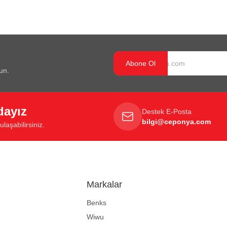
Abone Ol
un.
dayız
Destek E-Posta
bilgi@ceponya.com
laşabilirsiniz.
Markalar
Benks
Wiwu