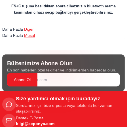
FN+C tuşuna basıldıktan sonra cihazınızın bluetooth arama
kısmından cihazı seçip bağlantıyı gerçekleştirebilirsiniz.
Daha Fazla
Diğer
Daha Fazla
Musal
Bültenimize Abone Olun
En son haberler, özel teklifler ve indirimlerden haberdar olun.
Abone Ol
Size yardımcı olmak için buradayız
Sorularınız için bize e-posta veya telefonla her zaman
ulaşabilirsiniz.
Destek E-Posta
bilgi@ceponya.com