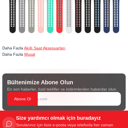
Daha Fazla
Akıllı Saat Aksesuarları
Daha Fazla
Musal
Bültenimize Abone Olun
En son haberler, özel teklifler ve indirimlerden haberdar olun.
Abone Ol
Size yardımcı olmak için buradayız
Sorularınız için bize e-posta veya telefonla her zaman