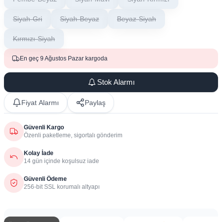
Siyah-Gri
Siyah-Beyaz
Beyaz-Siyah
Kırmızı-Siyah
En geç 9 Ağustos Pazar kargoda
Stok Alarmı
Fiyat Alarmı
Paylaş
Güvenli Kargo
Özenli paketleme, sigortalı gönderim
Kolay İade
14 gün içinde koşulsuz iade
Güvenli Ödeme
256-bit SSL korumalı altyapı