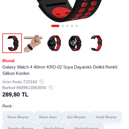
Musal
Galaxy Watch 4 40mm KRD-02 Suya Dayanıklı Delikli Renkli
Silikon Kordon
Ürün Kodu:
T23164
Barkod:
8689613063550
289,80
TL
Renk :
Mavi-Beyaz
Mavi-Sarı
Gri-Beyaz
Yeşil-Beyaz
Pembe-Beyaz
Siyah-Mavi
Siyah-Kırmızı