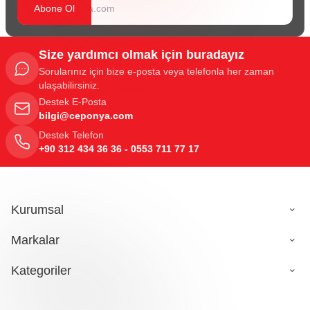
Abone Ol
Size yardımcı olmak için buradayız
Sorularınız için bize e-posta veya telefonla her zaman
ulaşabilirsiniz.
Destek E-Posta
bilgi@ceponya.com
Destek Telefon
+90 312 434 36 36 - 0553 711 77 17
Kurumsal
Markalar
Kategoriler