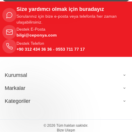
Size yardımcı olmak için buradayız
Sorularınız için bize e-posta veya telefonla her zaman
ulaşabilirsiniz.
Destek E-Posta
bilgi@ceponya.com
Destek Telefon
+90 312 434 36 36 - 0553 711 77 17
Kurumsal
Markalar
Kategoriler
864,80
TL
© 2026 Tüm hakları saklıdır.
Sepete Ekle
Bize Ulaşın