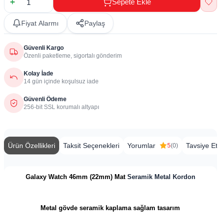
Sepete Ekle
Fiyat Alarmı
Paylaş
Güvenli Kargo
Özenli paketleme, sigortalı gönderim
Kolay İade
14 gün içinde koşulsuz iade
Güvenli Ödeme
256-bit SSL korumalı altyapı
Ürün Özellikleri
Taksit Seçenekleri
Yorumlar
Tavsiye Et
5
(0)
Galaxy Watch 46mm (22mm)
Mat
Seramik Metal Kordon
Metal gövde seramik kaplama sağlam tasarım