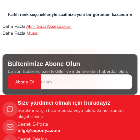
Farklı renk seçenekleriyle saatinize yeni bir görünüm kazandırın
Daha Fazla
Akıllı Saat Aksesuarları
Daha Fazla
Musal
Bültenimize Abone Olun
En son haberler, özel teklifler ve indirimlerden haberdar olun.
Abone Ol
Size yardımcı olmak için buradayız
Sorularınız için bize e-posta veya telefonla her zaman
ulaşabilirsiniz.
Destek E-Posta
bilgi@ceponya.com
Destek Telefon