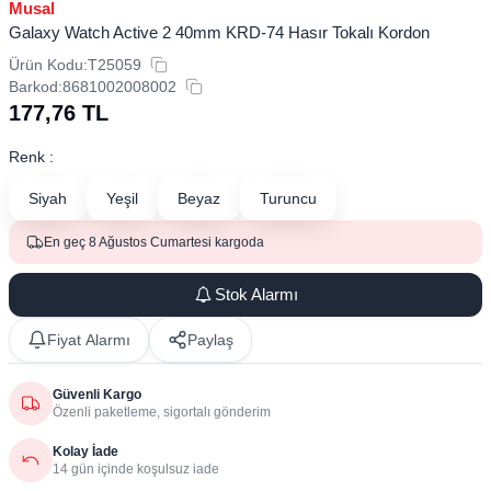
Musal
Galaxy Watch Active 2 40mm ​​​​KRD-74 Hasır Tokalı Kordon
Ürün Kodu:
T25059
Barkod:
8681002008002
177,76
TL
Renk :
Siyah
Yeşil
Beyaz
Turuncu
En geç 8 Ağustos Cumartesi kargoda
Stok Alarmı
Fiyat Alarmı
Paylaş
Güvenli Kargo
Özenli paketleme, sigortalı gönderim
Kolay İade
14 gün içinde koşulsuz iade