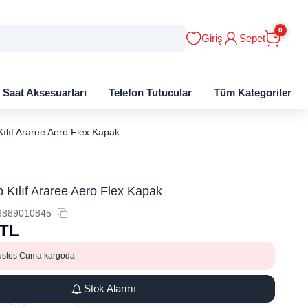
0
Giriş
Sepet
ı Saat Aksesuarları
Telefon Tutucular
Tüm Kategoriler
Kılıf Araree Aero Flex Kapak
p Kılıf Araree Aero Flex Kapak
3889010845
TL
ustos Cuma kargoda
Stok Alarmı