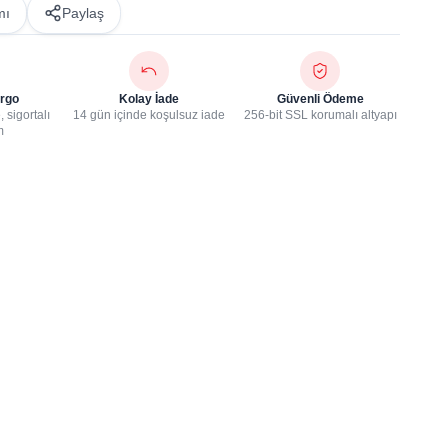
mı
Paylaş
rgo
Kolay İade
Güvenli Ödeme
 sigortalı
14 gün içinde koşulsuz iade
256-bit SSL korumalı altyapı
m