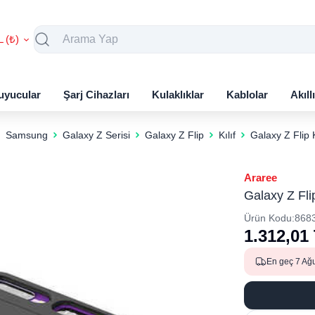
L (₺)
uyucular
Şarj Cihazları
Kulaklıklar
Kablolar
Akıll
Samsung
Galaxy Z Serisi
Galaxy Z Flip
Kılıf
Galaxy Z Flip 
Araree
Galaxy Z Fli
Ürün Kodu:
868
1.312,01
En geç 7 Ağ