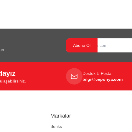
Abone Ol
un.
dayız
Destek E-Posta
bilgi@ceponya.com
laşabilirsiniz.
Markalar
Benks