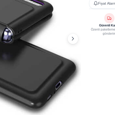
Fiyat Alar
Güvenli Ka
Özenli paketleme,
gönderi