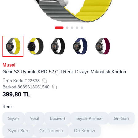
Musal
Gear S3 Uyumlu KRD-52 Çift Renk Dizayn Mıknatıslı Kordon
Ürün Kodu:
T22638
Barkod:
8689613061540
399,80
TL
Renk :
Siyah
Yeşil
Lacivert
Siyah-Kırmızı
Gri-Sarı
Siyah-Sarı
Gri-Turuncu
Gri-Kırmızı