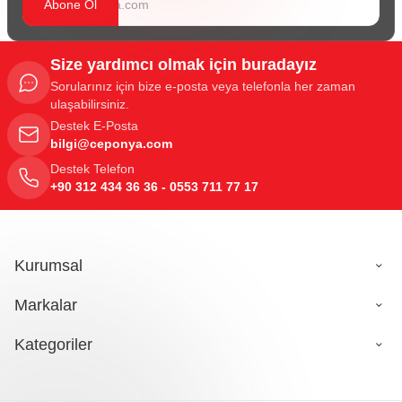
Abone Ol
Size yardımcı olmak için buradayız
Sorularınız için bize e-posta veya telefonla her zaman
ulaşabilirsiniz.
Destek E-Posta
bilgi@ceponya.com
Destek Telefon
+90 312 434 36 36 - 0553 711 77 17
Kurumsal
Markalar
Kategoriler