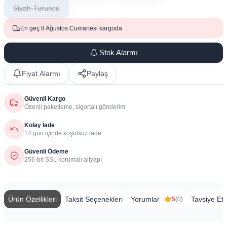
Siyah-Turuncu
En geç 8 Ağustos Cumartesi kargoda
Stok Alarmı
Fiyat Alarmı
Paylaş
Güvenli Kargo
Özenli paketleme, sigortalı gönderim
Kolay İade
14 gün içinde koşulsuz iade
Güvenli Ödeme
256-bit SSL korumalı altyapı
Ürün Özellikleri
Taksit Seçenekleri
Yorumlar
Tavsiye Et
5
(0)