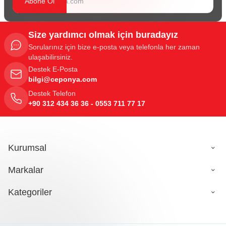
Abone Ol
Size yardımcı olmak için buradayız
Sorularınız için bize e-posta veya telefonla her zaman
ulaşabilirsiniz.
Destek E-Posta
bilgi@ceponya.com
Destek Telefon
+90 312 434 36 36 - 0553 711 77 17
Kurumsal
Markalar
Kategoriler