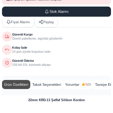
Stok Alarmı
Fiyat Alarmı
Paylaş
Güvenli Kargo
Özenli paketleme, sigortalı gönderim
Kolay İade
14 gün içinde koşulsuz iade
Güvenli Ödeme
256-bit SSL korumalı altyapı
Ürün Özellikleri
Taksit Seçenekleri
Yorumlar
Tavsiye Et
5
(0)
22mm ​​​KRD-13 Şeffaf Silikon Kordon