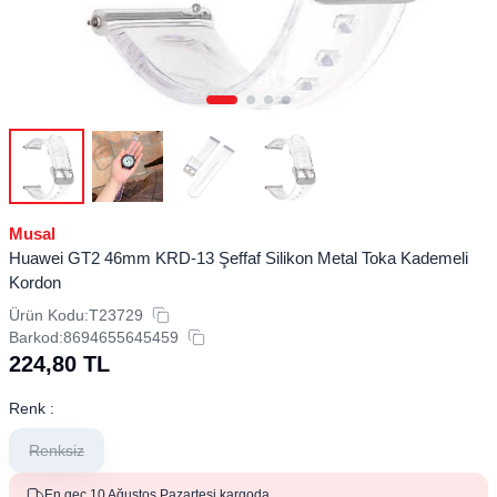
Musal
Huawei GT2 46mm KRD-13 Şeffaf Silikon Metal Toka Kademeli
Kordon
Ürün Kodu:
T23729
Barkod:
8694655645459
224,80
TL
Renk :
Renksiz
En geç 10 Ağustos Pazartesi kargoda