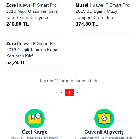
Zore
Huawei P Smart Pro
Musal
Huawei P Smart Pro
2019 Maxi Glass Temperli
2019 3D Eğimli Muzy
Cam Ekran Koruyucu
Temperli Cam Ekran
Koruyucu
249,80
TL
174,80
TL
 Stoklarda
Zore
Huawei P Smart Pro
2019 Çizgili Tasarım Kenar
Korumalı Kılıf
53,24
TL
Toplam 11 ürün bulunmaktadır.
1
Özel Kargo
Güvenli Alışveriş
2000 TL üzeri ücretsiz kargo
256 bit koruma ile güvenli alışveriş.