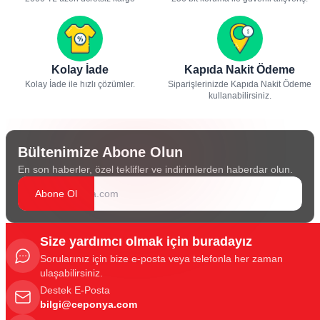
Kolay İade
Kapıda Nakit Ödeme
Kolay İade ile hızlı çözümler.
Siparişlerinizde Kapıda Nakit Ödeme
kullanabilirsiniz.
Bültenimize Abone Olun
En son haberler, özel teklifler ve indirimlerden haberdar olun.
Abone Ol
Size yardımcı olmak için buradayız
Sorularınız için bize e-posta veya telefonla her zaman
ulaşabilirsiniz.
Destek E-Posta
bilgi@ceponya.com