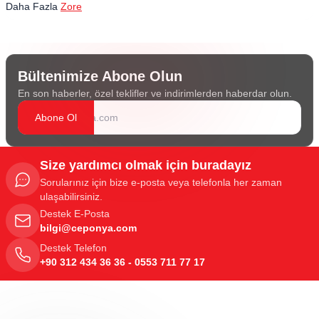
Daha Fazla
Zore
Bültenimize Abone Olun
En son haberler, özel teklifler ve indirimlerden haberdar olun.
Abone Ol
Size yardımcı olmak için buradayız
Sorularınız için bize e-posta veya telefonla her zaman
ulaşabilirsiniz.
Destek E-Posta
bilgi@ceponya.com
Destek Telefon
+90 312 434 36 36 - 0553 711 77 17