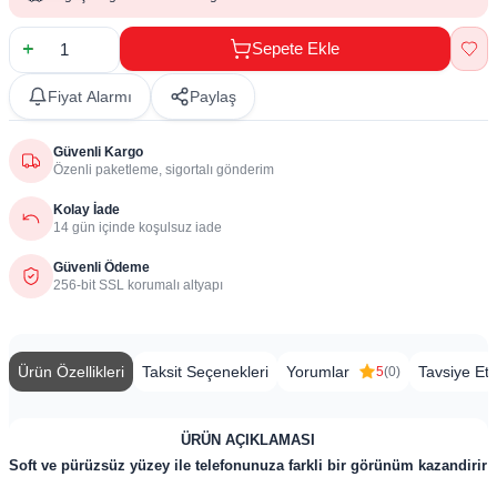
Sepete Ekle
Fiyat Alarmı
Paylaş
Güvenli Kargo
Özenli paketleme, sigortalı gönderim
Kolay İade
14 gün içinde koşulsuz iade
Güvenli Ödeme
256-bit SSL korumalı altyapı
Ürün Özellikleri
Taksit Seçenekleri
Yorumlar
Tavsiye Et
5
(0)
ÜRÜN AÇIKLAMASI
Soft ve pürüzsüz yüzey ile telefonunuza farkli bir görünüm kazandirir