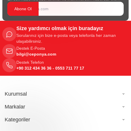
Abone Ol
Size yardımcı olmak için buradayız
Sorularınız için bize e-posta veya telefonla her zaman
ulaşabilirsiniz.
Destek E-Posta
bilgi@ceponya.com
Destek Telefon
+90 312 434 36 36 - 0553 711 77 17
Kurumsal
Markalar
Kategoriler