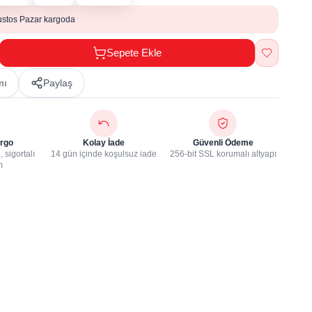
ustos Pazar kargoda
Sepete Ekle
mı
Paylaş
rgo
Kolay İade
Güvenli Ödeme
 sigortalı
14 gün içinde koşulsuz iade
256-bit SSL korumalı altyapı
m