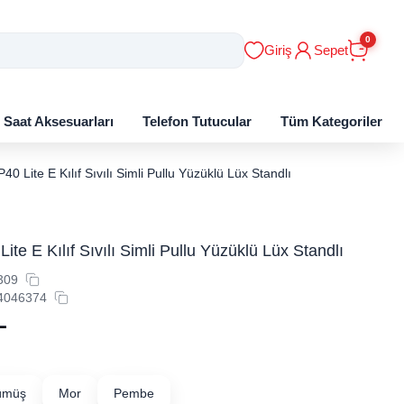
0
Giriş
Sepet
ı Saat Aksesuarları
Telefon Tutucular
Tüm Kategoriler
40 Lite E Kılıf Sıvılı Simli Pullu Yüzüklü Lüx Standlı
te E Kılıf Sıvılı Simli Pullu Yüzüklü Lüx Standlı
309
4046374
L
ümüş
Mor
Pembe