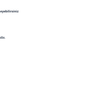
eyebilirsiniz
bilir.