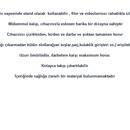
ı sayesinde stand olarak kullanabilir , film ve videolarınızı rahatlıkla izl
Mükemmel kalıp, cihazınızla eslesen harika bir dizayna sahiptir
Cihazınızı çiziklerden, kirden ve darbe ve şoktan tamamen korur
ı çıkarmadan bütün slotlara(yan tuşlar,şarj,kulaklik girişleri vs.) erişile
Uzun ömürlüdür, darbelere karşı maksimum korur.
Kolayca takıp çıkartılabilir
İçeriğinde sağlığa zararlı bir materyal bulunmamaktadır