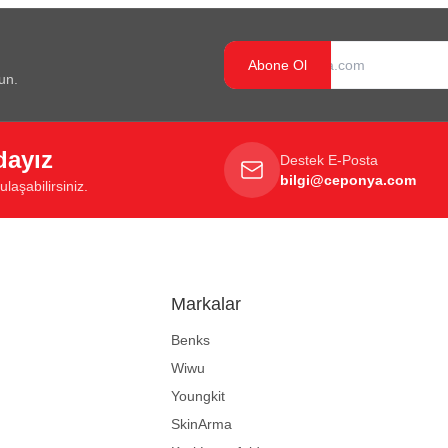
Abone Ol
un.
dayız
Destek E-Posta
bilgi@ceponya.com
laşabilirsiniz.
Markalar
Benks
Wiwu
Youngkit
SkinArma