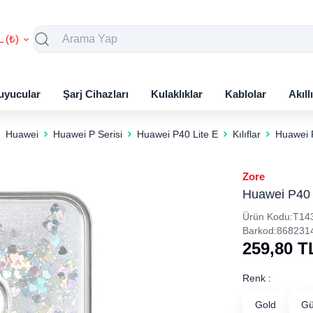
L (₺)
uyucular
Şarj Cihazları
Kulaklıklar
Kablolar
Akıll
Huawei
Huawei P Serisi
Huawei P40 Lite E
Kılıflar
Huawei P
Zore
Huawei P40 Li
Ürün Kodu:
T14
Barkod:
868231
259,80
T
Renk :
Gold
G