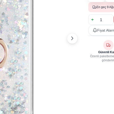
En geç 9 Ağ
Fiyat Alar
Güvenli Ka
Özenli paketleme,
gönderi