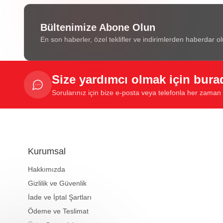
Bültenimize Abone Olun
En son haberler, özel teklifler ve indirimlerden haberdar ol
Size yardımcı olmak için bura
Sorularınız için bize e-posta veya telefonla her zaman u
Kurumsal
Hakkımızda
Gizlilik ve Güvenlik
İade ve İptal Şartları
Ödeme ve Teslimat