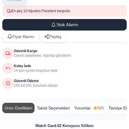
En geç 10 Ağustos Pazartesi kargoda
Stok Alarmı
Fiyat Alarmı
Paylaş
Güvenli Kargo
Özenli paketleme, sigortalı gönderim
Kolay İade
14 gün içinde koşulsuz iade
Güvenli Ödeme
256-bit SSL korumalı altyapı
Ürün Özellikleri
Taksit Seçenekleri
Yorumlar
Tavsiye Et
5
(0)
Watch Gard-02 Koruyucu Silikon