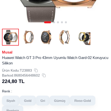
Musal
Huawei Watch GT 3 Pro 43mm Uyumlu Watch Gard-02 Koruyucu
Silikon
Ürün Kodu:
T23883
Barkod:
8680456448602
224,80
TL
Renk :
Siyah
Gold
Gri
Gümüş
Rose Gold
Renksiz