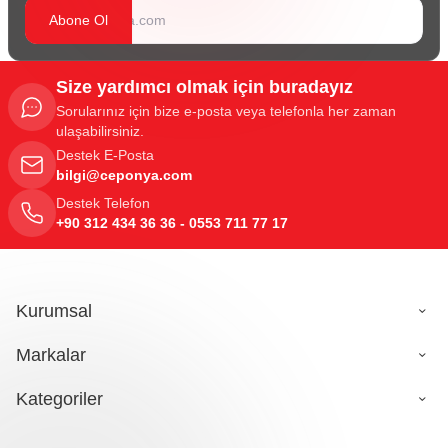
Abone Ol
Size yardımcı olmak için buradayız
Sorularınız için bize e-posta veya telefonla her zaman
ulaşabilirsiniz.
Destek E-Posta
bilgi@ceponya.com
Destek Telefon
+90 312 434 36 36 - 0553 711 77 17
Kurumsal
Markalar
Kategoriler