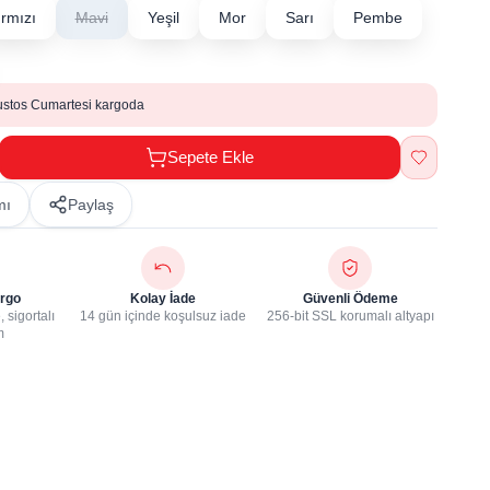
ırmızı
Mavi
Yeşil
Mor
Sarı
Pembe
ustos Cumartesi kargoda
Sepete Ekle
mı
Paylaş
rgo
Kolay İade
Güvenli Ödeme
 sigortalı
14 gün içinde koşulsuz iade
256-bit SSL korumalı altyapı
m