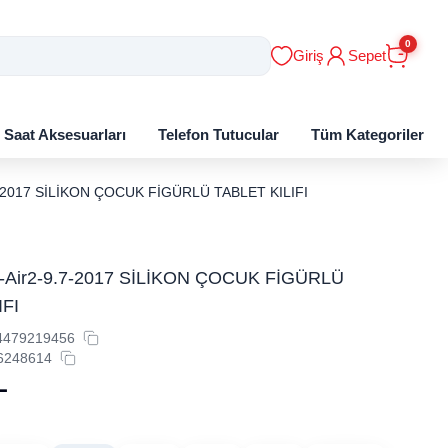
0
Giriş
Sepet
ı Saat Aksesuarları
Telefon Tutucular
Tüm Kategoriler
.7-2017 SİLİKON ÇOCUK FİGÜRLÜ TABLET KILIFI
ir-Air2-9.7-2017 SİLİKON ÇOCUK FİGÜRLÜ
IFI
4479219456
6248614
L