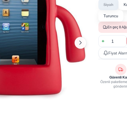
Siyah
K
Turuncu
En geç 8 Ağ
Fiyat Alar
Güvenli Ka
Özenli paketleme,
gönderi