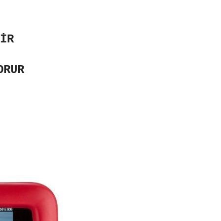
İR
ORUR