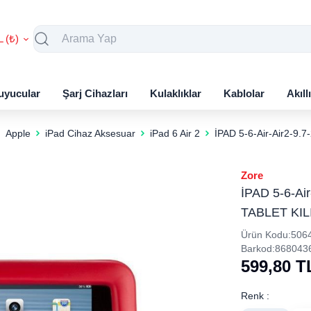
L (₺)
uyucular
Şarj Cihazları
Kulaklıklar
Kablolar
Akıll
Apple
iPad Cihaz Aksesuar
iPad 6 Air 2
İPAD 5-6-Air-Air2-9
Zore
İPAD 5-6-A
TABLET KIL
Ürün Kodu:
506
Barkod:
868043
599,80
T
Renk :