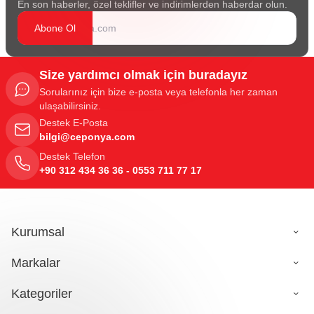
En son haberler, özel teklifler ve indirimlerden haberdar olun.
Abone Ol
Size yardımcı olmak için buradayız
Sorularınız için bize e-posta veya telefonla her zaman
ulaşabilirsiniz.
Destek E-Posta
bilgi@ceponya.com
Destek Telefon
+90 312 434 36 36 - 0553 711 77 17
Kurumsal
Markalar
Kategoriler