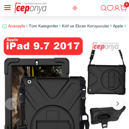
0
Giriş
Sepe
Anasayfa
Tüm Kategoriler
Kılıf ve Ekran Koruyucular
Apple
i