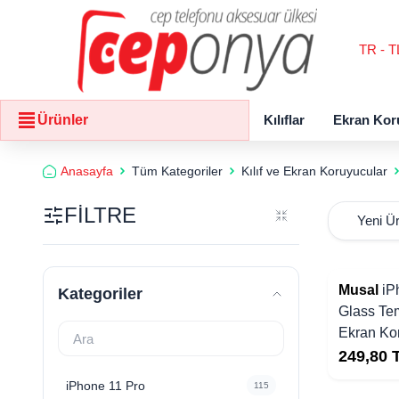
TR - T
Kılıflar
Ekran Kor
Ürünler
Anasayfa
Tüm Kategoriler
Kılıf ve Ekran Koruyucular
FİLTRE
Musal
iP
Kategoriler
Glass Te
Ekran Ko
249,80
iPhone 11 Pro
115