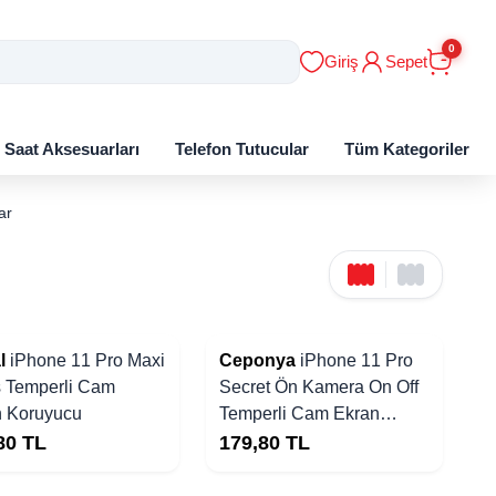
0
Giriş
Sepet
ı Saat Aksesuarları
Telefon Tutucular
Tüm Kategoriler
ar
l
iPhone 11 Pro Maxi
Ceponya
iPhone 11 Pro
 Temperli Cam
Secret Ön Kamera On Off
n Koruyucu
Temperli Cam Ekran
Koruyucu
80
TL
179,80
TL