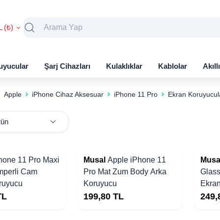
L (₺)
uyucular
Şarj Cihazları
Kulaklıklar
Kablolar
Akıll
Apple
iPhone Cihaz Aksesuar
iPhone 11 Pro
Ekran Koruyucul
hone 11 Pro Maxi
Musal
Apple iPhone 11
Musa
mperli Cam
Pro Mat Zum Body Arka
Glass
ruyucu
Koruyucu
Ekra
TL
199,80
TL
249,