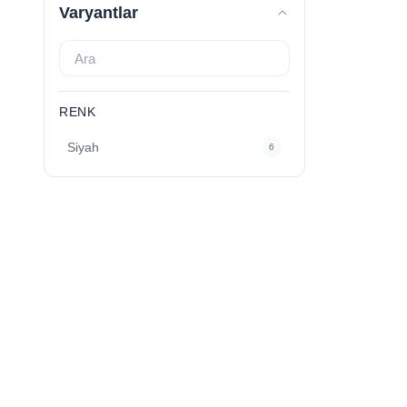
Varyantlar
RENK
Siyah
6