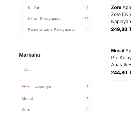
Zore
App
Kılıflar
41
Zore EKS 
Ekran Koruyucular
12
Kaplayan
249,80
Kamera Lens Koruyucular
5
Yakında Stoklarda
Musal
Ap
Markalar
Pro Kola
Aparatlı
Ekran Ko
244,80
Ceponya
2
Musal
7
Zore
3