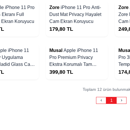
le iPhone 11 Pro
Zore
iPhone 11 Pro Anti-
Zore
Ekranı Full
Dust Mat Privacy Hayalet
Zore 
 Ekran Koruyucu
Cam Ekran Koruyucu
Cam 
TL
179,80
TL
249,
Yakında Stoklarda
Yakında Stoklarda
ple iPhone 11
Musal
Apple iPhone 11
Musa
y Uygulama
Pro Premium Privacy
Pro 3
 Hadid Glass Cam
Ekstra Korumalı Tam
Temp
ruyucu
Kaplayan Cam Ekran
Koru
TL
399,80
TL
174,
Koruyucu
Toplam 12 ürün bulunmak
1