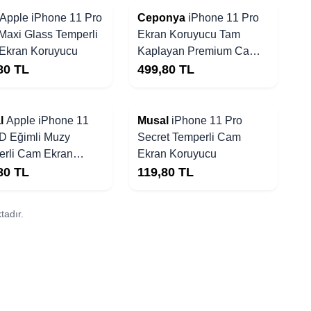
Yakında Stoklarda
Apple iPhone 11 Pro
Ceponya
iPhone 11 Pro
Maxi Glass Temperli
Ekran Koruyucu Tam
Ekran Koruyucu
Kaplayan Premium Cam
Koruyucu
80
TL
499,80
TL
Yakında Stoklarda
l
Apple iPhone 11
Musal
iPhone 11 Pro
D Eğimli Muzy
Secret Temperli Cam
erli Cam Ekran
Ekran Koruyucu
yucu
80
TL
119,80
TL
tadır.