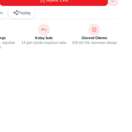
mı
Paylaş
rgo
Kolay İade
Güvenli Ödeme
 sigortalı
14 gün içinde koşulsuz iade
256-bit SSL korumalı altyapı
m