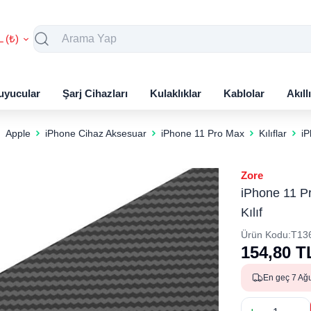
L (₺)
uyucular
Şarj Cihazları
Kulaklıklar
Kablolar
Akıll
Apple
iPhone Cihaz Aksesuar
iPhone 11 Pro Max
Kılıflar
iP
Zore
iPhone 11 P
Kılıf
Ürün Kodu:
T13
154,80
T
En geç 7 Ağ