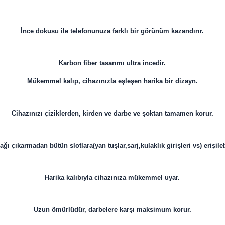
İnce dokusu ile telefonunuza farklı bir görünüm kazandırır.
Karbon fiber tasarımı ultra incedir.
Mükemmel kalıp, cihazınızla eşleşen harika bir dizayn.
Cihazınızı çiziklerden, kirden ve darbe ve şoktan tamamen korur.
ğı çıkarmadan bütün slotlara(yan tuşlar,sarj,kulaklık girişleri vs) erişileb
Harika kalıbıyla cihazınıza mükemmel uyar.
Uzun ömürlüdür, darbelere karşı maksimum korur.