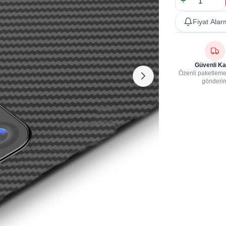
Fiyat Alar
Güvenli Ka
Özenli paketleme,
gönderi