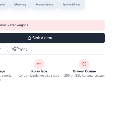
old
Gümüş
Rose Gold
Saks Mavi
ustos Pazar kargoda
Stok Alarmı
mı
Paylaş
rgo
Kolay İade
Güvenli Ödeme
 sigortalı
14 gün içinde koşulsuz iade
256-bit SSL korumalı altyapı
m