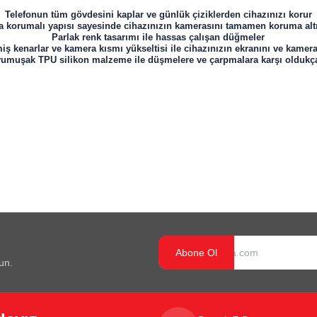
Telefonun tüm gövdesini kaplar ve günlük çiziklerden cihazınızı korur
 korumalı yapısı sayesinde cihazınızın kamerasını tamamen koruma altı
Parlak renk tasarımı ile hassas çalışan düğmeler
iş kenarlar ve kamera kısmı yükseltisi ile cihazınızın ekranını ve kamer
f yumuşak TPU silikon malzeme ile düşmelere ve çarpmalara karşı oldukça
Abone Ol
un.