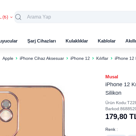
L (₺)
uyucular
Şarj Cihazları
Kulaklıklar
Kablolar
Akıll
Apple
iPhone Cihaz Aksesuar
iPhone 12
Kılıflar
iPhone 12 
Musal
iPhone 12 Kı
Silikon
Ürün Kodu:
T22
Barkod:
868852
179,80
T
Renk :