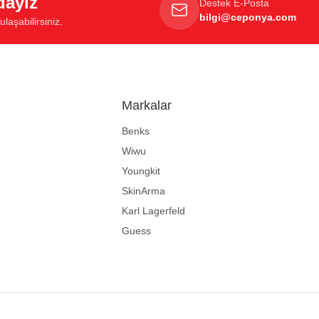
dayız
Destek E-Posta
bilgi@ceponya.com
laşabilirsiniz.
Markalar
Benks
Wiwu
Youngkit
SkinArma
Karl Lagerfeld
Guess