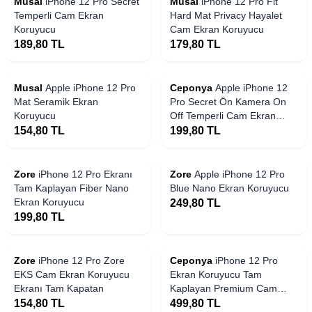
Musal
iPhone 12 Pro Secret
Musal
iPhone 12 Pro Fit
Temperli Cam Ekran
Hard Mat Privacy Hayalet
Koruyucu
Cam Ekran Koruyucu
189,80
TL
179,80
TL
Musal
Apple iPhone 12 Pro
Ceponya
Apple iPhone 12
Mat Seramik Ekran
Pro Secret Ön Kamera On
Koruyucu
Off Temperli Cam Ekran
Koruyucu
154,80
TL
199,80
TL
Zore
iPhone 12 Pro Ekranı
Zore
Apple iPhone 12 Pro
Tam Kaplayan Fiber Nano
Blue Nano Ekran Koruyucu
Ekran Koruyucu
249,80
TL
199,80
TL
Yakında Stoklarda
Zore
iPhone 12 Pro Zore
Ceponya
iPhone 12 Pro
EKS Cam Ekran Koruyucu
Ekran Koruyucu Tam
Ekranı Tam Kapatan
Kaplayan Premium Cam
Koruyucu
154,80
TL
499,80
TL