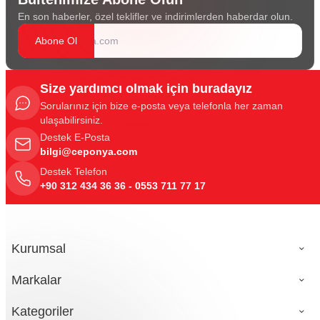
En son haberler, özel teklifler ve indirimlerden haberdar olun.
Abone Ol
Size yardımcı olmak için buradayız
Sorularınız için bize e-posta veya telefonla her zaman
ulaşabilirsiniz.
Destek E-Posta
bilgi@ceponya.com
Destek Telefon
+90 312 434 36 36 - 0553 711 77 17
Kurumsal
Markalar
Kategoriler