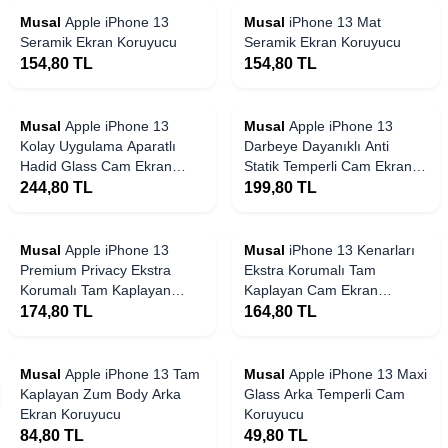
Musal
Apple iPhone 13
Musal
iPhone 13 Mat
Seramik Ekran Koruyucu
Seramik Ekran Koruyucu
154,80
TL
154,80
TL
 Stoklarda
Yakında Stoklarda
Musal
Apple iPhone 13
Musal
Apple iPhone 13
Kolay Uygulama Aparatlı
Darbeye Dayanıklı Anti
Hadid Glass Cam Ekran
Statik Temperli Cam Ekran
Koruyucu
Koruyucu
244,80
TL
199,80
TL
 Stoklarda
Yakında Stoklarda
Musal
Apple iPhone 13
Musal
iPhone 13 Kenarları
Premium Privacy Ekstra
Ekstra Korumalı Tam
Korumalı Tam Kaplayan
Kaplayan Cam Ekran
Cam Ekran Koruyucu
Koruyucu
174,80
TL
164,80
TL
 Stoklarda
Yakında Stoklarda
Musal
Apple iPhone 13 Tam
Musal
Apple iPhone 13 Maxi
Kaplayan Zum Body Arka
Glass Arka Temperli Cam
Ekran Koruyucu
Koruyucu
84,80
TL
49,80
TL