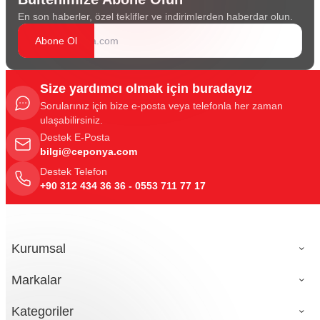
En son haberler, özel teklifler ve indirimlerden haberdar olun.
Abone Ol
Size yardımcı olmak için buradayız
Sorularınız için bize e-posta veya telefonla her zaman
ulaşabilirsiniz.
Destek E-Posta
bilgi@ceponya.com
Destek Telefon
+90 312 434 36 36 - 0553 711 77 17
Kurumsal
Markalar
Kategoriler