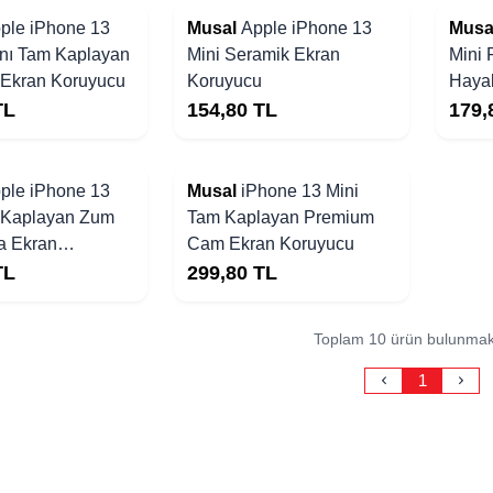
ple iPhone 13
Musal
Apple iPhone 13
Musa
anı Tam Kaplayan
Mini Seramik Ekran
Mini 
Ekran Koruyucu
Koruyucu
Haya
Koru
TL
154,80
TL
179,
Yakında Stoklarda
ple iPhone 13
Musal
iPhone 13 Mini
 Kaplayan Zum
Tam Kaplayan Premium
a Ekran
Cam Ekran Koruyucu
TL
299,80
TL
Toplam 10 ürün bulunmak
1