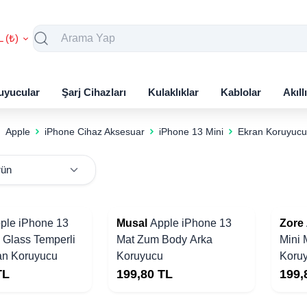
L (₺)
uyucular
Şarj Cihazları
Kulaklıklar
Kablolar
Akıll
Apple
iPhone Cihaz Aksesuar
iPhone 13 Mini
Ekran Koruyucu
ple iPhone 13
Musal
Apple iPhone 13
Zore
 Glass Temperli
Mat Zum Body Arka
Mini 
n Koruyucu
Koruyucu
Koru
TL
199,80
TL
199,