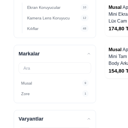
Musal
Ap
Ekran Koruyucular
10
Mini Ekr
Kamera Lens Koruyucu
12
Lüx Cam 
174,80
Kılıflar
48
Yakında Stoklarda
Musal
Ap
Markalar
Mini Tam
Body Ark
Koruyucu
154,80
Musal
9
Zore
1
Varyantlar