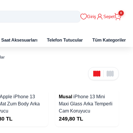
0
Giriş
Sepet
ı Saat Aksesuarları
Telefon Tutucular
Tüm Kategoriler
lar
Apple iPhone 13
Musal
iPhone 13 Mini
Mat Zum Body Arka
Maxi Glass Arka Temperli
yucu
Cam Koruyucu
80
TL
249,80
TL