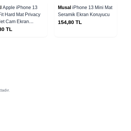
l
Apple iPhone 13
Musal
iPhone 13 Mini Mat
Fit Hard Mat Privacy
Seramik Ekran Koruyucu
let Cam Ekran
154,80
TL
yucu
80
TL
tadır.