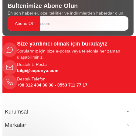
Bültenimize Abone Olun
En son haberler, özel teklifler ve indirimlerden haberdar olun.
Abone Ol
Size yardımcı olmak için buradayız
Sorularınız için bize e-posta veya telefonla her zaman
ulaşabilirsiniz.
Destek E-Posta
bilgi@ceponya.com
Destek Telefon
+90 312 434 36 36 - 0553 711 77 17
Kurumsal
Markalar