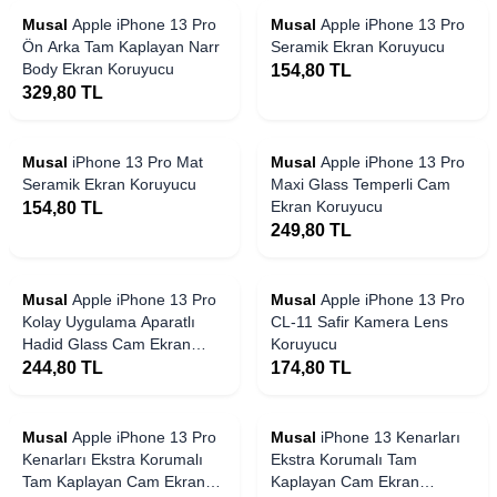
Musal
Apple iPhone 13 Pro
Musal
Apple iPhone 13 Pro
Ön Arka Tam Kaplayan Narr
Seramik Ekran Koruyucu
Body Ekran Koruyucu
154,80
TL
329,80
TL
Musal
iPhone 13 Pro Mat
Musal
Apple iPhone 13 Pro
Seramik Ekran Koruyucu
Maxi Glass Temperli Cam
Ekran Koruyucu
154,80
TL
249,80
TL
 Stoklarda
Yakında Stoklarda
Musal
Apple iPhone 13 Pro
Musal
Apple iPhone 13 Pro
Kolay Uygulama Aparatlı
CL-11 Safir Kamera Lens
Hadid Glass Cam Ekran
Koruyucu
Koruyucu
244,80
TL
174,80
TL
 Stoklarda
Yakında Stoklarda
Musal
Apple iPhone 13 Pro
Musal
iPhone 13 Kenarları
Kenarları Ekstra Korumalı
Ekstra Korumalı Tam
Tam Kaplayan Cam Ekran
Kaplayan Cam Ekran